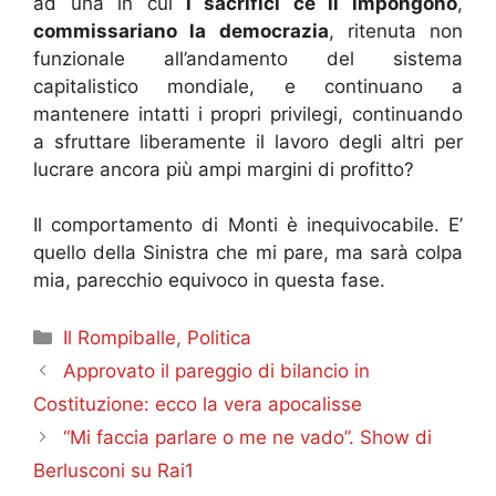
ad una in cui
i sacrifici ce li impongono
,
commissariano la democrazia
, ritenuta non
funzionale all’andamento del sistema
capitalistico mondiale, e continuano a
mantenere intatti i propri privilegi, continuando
a sfruttare liberamente il lavoro degli altri per
lucrare ancora più ampi margini di profitto?
Il comportamento di Monti è inequivocabile. E’
quello della Sinistra che mi pare, ma sarà colpa
mia, parecchio equivoco in questa fase.
Categorie
Il Rompiballe
,
Politica
Approvato il pareggio di bilancio in
Costituzione: ecco la vera apocalisse
“Mi faccia parlare o me ne vado”. Show di
Berlusconi su Rai1