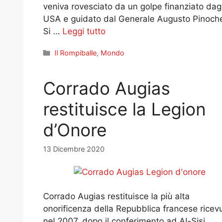
veniva rovesciato da un golpe finanziato dagl
USA e guidato dal Generale Augusto Pinoche
Si …
Leggi tutto
Categorie
Il Rompiballe
,
Mondo
Corrado Augias
restituisce la Legion
d’Onore
13 Dicembre 2020
Corrado Augias restituisce la più alta
onorificenza della Repubblica francese ricev
nel 2007, dopo il conferimento ad Al-Sisi