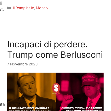
i
Categorie
Il Rompiballe
,
Mondo
t.
Incapaci di perdere.
Trump come Berlusconi
7 Novembre 2020
uta