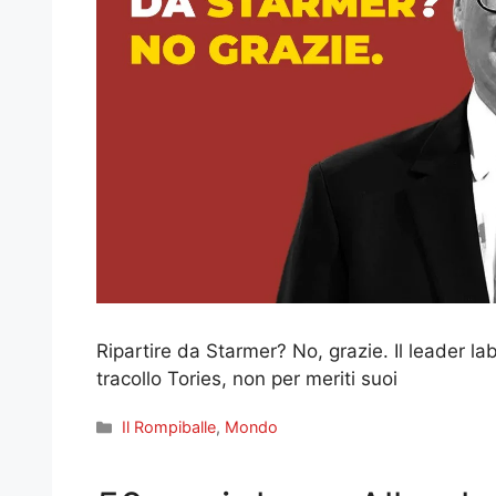
Ripartire da Starmer? No, grazie. Il leader lab
tracollo Tories, non per meriti suoi
Categorie
Il Rompiballe
,
Mondo