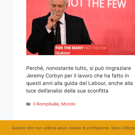
Perché, nonostante tutto, si può ringraziare
Jeremy Corbyn per il lavoro che ha fatto in
questi anni alla guida del Labour, anche alla
luce dell’analisi della sua sconfitta
Categorie
Il Rompiballe
,
Mondo
Pagina
Pagina
Pagina
1
2
…
34
Successivo
→
Questo sito non utilizza alcun cookie di profilazione. Sono utilizza