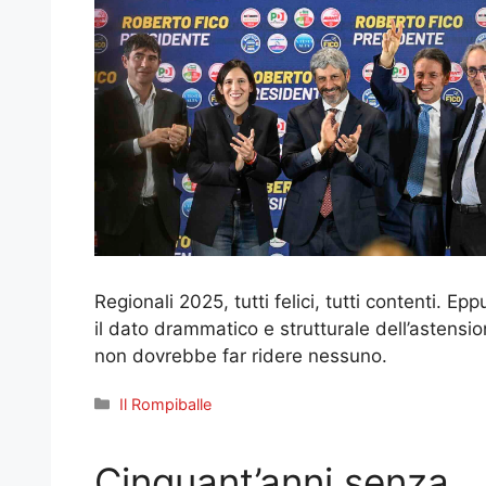
Regionali 2025, tutti felici, tutti contenti. Epp
il dato drammatico e strutturale dell’astensi
non dovrebbe far ridere nessuno.
Categorie
Il Rompiballe
Cinquant’anni senza