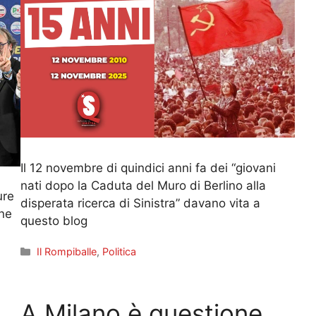
Il 12 novembre di quindici anni fa dei “giovani
nati dopo la Caduta del Muro di Berlino alla
ure
disperata ricerca di Sinistra” davano vita a
one
questo blog
Categorie
Il Rompiballe
,
Politica
A Milano è questione