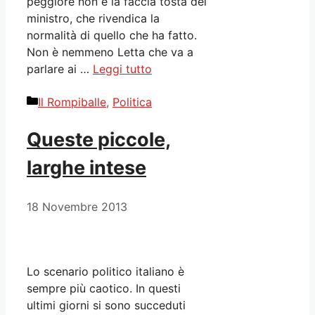
peggiore non è la faccia tosta del
ministro, che rivendica la
normalità di quello che ha fatto.
Non è nemmeno Letta che va a
parlare ai …
Leggi tutto
Categorie
Il Rompiballe
,
Politica
Queste piccole,
larghe intese
18 Novembre 2013
Lo scenario politico italiano è
sempre più caotico. In questi
ultimi giorni si sono succeduti