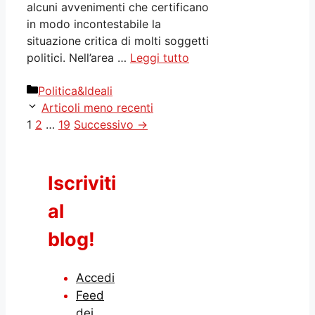
alcuni avvenimenti che certificano
in modo incontestabile la
situazione critica di molti soggetti
politici. Nell’area …
Leggi tutto
Categorie
Politica&Ideali
Articoli meno recenti
Pagina
Pagina
Pagina
1
2
…
19
Successivo
→
Iscriviti
al
blog!
Accedi
Feed
dei