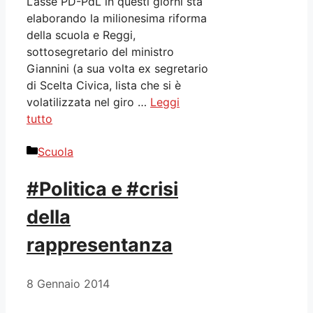
L’asse PD-PdL in questi giorni sta
elaborando la milionesima riforma
della scuola e Reggi,
sottosegretario del ministro
Giannini (a sua volta ex segretario
di Scelta Civica, lista che si è
volatilizzata nel giro …
Leggi
tutto
Categorie
Scuola
#Politica e #crisi
della
rappresentanza
8 Gennaio 2014