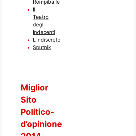
Rompiballe
Il
Teatro
degli
Indecenti
L’Indiscreto
Sputnik
Miglior
Sito
Politico-
d’opinione