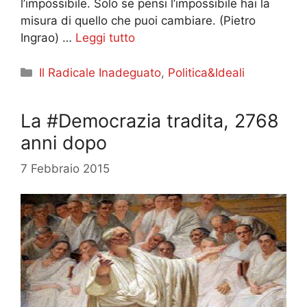
l’impossibile. Solo se pensi l’impossibile hai la
misura di quello che puoi cambiare. (Pietro
Ingrao) …
Leggi tutto
Categorie
Il Radicale Inadeguato
,
Politica&Ideali
La #Democrazia tradita, 2768
anni dopo
7 Febbraio 2015