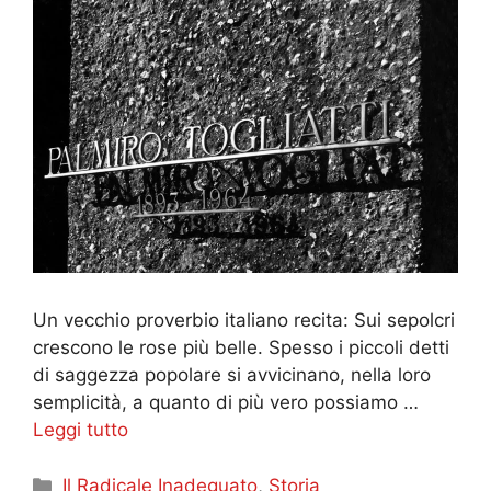
Un vecchio proverbio italiano recita: Sui sepolcri
crescono le rose più belle. Spesso i piccoli detti
di saggezza popolare si avvicinano, nella loro
semplicità, a quanto di più vero possiamo …
Leggi tutto
Categorie
Il Radicale Inadeguato
,
Storia