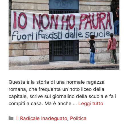
Questa è la storia di una normale ragazza
romana, che frequenta un noto liceo della
capitale, scrive sul giornalino della scuola e fa i
compiti a casa. Ma è anche …
Leggi tutto
Categorie
Il Radicale Inadeguato
,
Politica