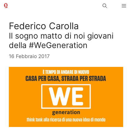
Vai
Me
al
contenuto
Federico Carolla
Il sogno matto di noi giovani
della #WeGeneration
16 Febbraio 2017