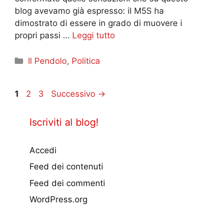
blog avevamo già espresso: il M5S ha
dimostrato di essere in grado di muovere i
propri passi …
Leggi tutto
Categorie
Il Pendolo
,
Politica
Pagina
Pagina
Pagina
1
2
3
Successivo
→
Iscriviti al blog!
Accedi
Feed dei contenuti
Feed dei commenti
WordPress.org