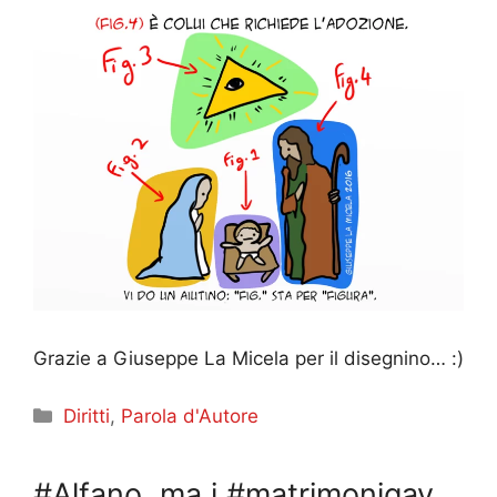
Grazie a Giuseppe La Micela per il disegnino… :)
Categorie
Diritti
,
Parola d'Autore
#Alfano, ma i #matrimonigay