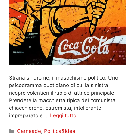
Strana sindrome, il masochismo politico. Uno
psicodramma quotidiano di cui la sinistra
ricopre volentieri il ruolo di attrice principale.
Prendete la macchietta tipica del comunista
chiacchierone, estremista, intollerante,
impreparato e …
Leggi tutto
Categorie
Carneade
,
Politica&Ideali