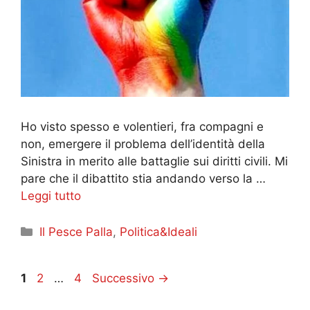
Ho visto spesso e volentieri, fra compagni e
non, emergere il problema dell’identità della
Sinistra in merito alle battaglie sui diritti civili. Mi
pare che il dibattito stia andando verso la …
Leggi tutto
Categorie
Il Pesce Palla
,
Politica&Ideali
Pagina
Pagina
Pagina
1
2
…
4
Successivo
→