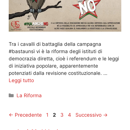
Tra i cavalli di battaglia della campagna
#bastaunsì vi è la riforma degli istituti di
democrazia diretta, cioè i referendum e le leggi
di iniziativa popolare, apparentemente
potenziati dalla revisione costituzionale. …
Leggi tutto
Categorie
La Riforma
Pagina
Pagina
Pagina
Pagina
←
Precedente
1
2
3
4
Successivo
→