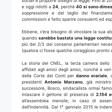
sociali e proporre disegni di legge. Fino al
e oggi ridotti a
24
, perché
40 si sono dimes
soppressione e del taglio dei finanziame
commissioni e fatto sparire consulenti ed esp
Ebbene, c’era bisogno di vincolare la sua ab
quando
sarebbe bastata una legge costit
più dei 2/3 dei consensi parlamentari necess
(qualora ci fosse qualche coraggioso pronto
La storia del CNEL, la terza camera dello S
affidati agli amici degli amici, nonché a ver
della Corte dei Conti per
danno erariale
, 
presidenti
Antonio Marzano
, già ministro
successore, Bosco, sindacalista ormai fam
intascare il gettone di presenza di
2.154 
all’assemblea mensile; in caso di asse
dell’indennità. Dal 1° gennaio 2015 le inden