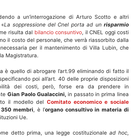
dendo a un’interrogazione di Arturo Scotto e altri
 «
La soppressione del Cnel porta ad un
risparmio
me risulta dal
bilancio consuntivo
, il CNEL oggi costi
ono il costo del personale, che verrà riassorbito dalla
 necessaria per il mantenimento di Villa Lubin, che
la Magistratura.
 è quello di abrogare l’art.99 eliminando di fatto il
ecificando poi all’art. 40 delle proprie disposizioni
abilità dei costi, però, forse era da prendere in
nte
Gian Paolo Gualaccini,
in passato in prima linea
sto il modello del
Comitato economico e sociale
i
350 membri
, è l’
organo consultivo in materia di
ituzioni Ue.
ome detto prima, una legge costituzionale
ad hoc
,