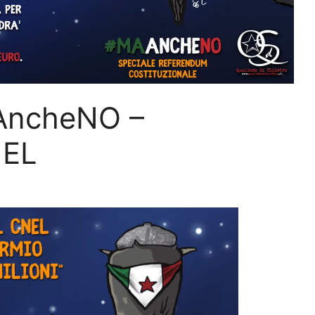
AncheNO –
NEL