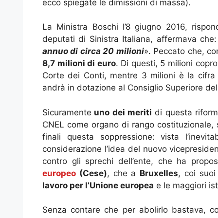
ecco spiegate le dimissioni di massa).
La Ministra Boschi l’8 giugno 2016, rispon
deputati di Sinistra Italiana, affermava che:
annuo di circa 20 milioni
». Peccato che, co
8,7 milioni di euro
. Di questi, 5 milioni copr
Corte dei Conti, mentre 3 milioni è la cifra
andrà in dotazione al Consiglio Superiore del
Sicuramente
uno dei meriti
di questa riforma
CNEL come organo di rango costituzionale, sp
finali questa soppressione: vista l’inevit
considerazione l’idea del nuovo vicepreside
contro gli sprechi dell’ente, che ha propo
europeo
(Cese)
, che a
Bruxelles
, coi suo
lavoro per l’Unione europea
e le maggiori ist
Senza contare che per abolirlo bastava, c