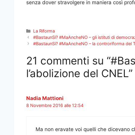
senza dover stravolgere in maniera così pro
Categorie
La Riforma
#BastaunSi? #MaAncheNO – gli istituti di democraz
#BastaunSi? #MaAncheNO – la controriforma del T
21 commenti su “#Ba
l’abolizione del CNEL”
Nadia Mattioni
8 Novembre 2016 alle 12:54
Ma non eravate voi quelli che dicevano c