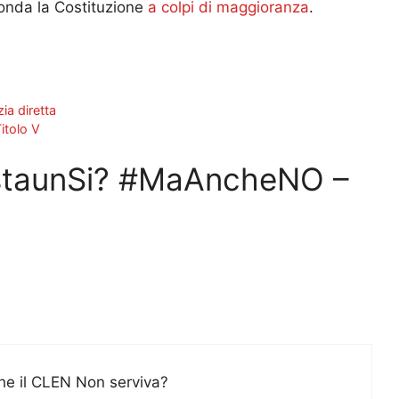
fonda la Costituzione
a colpi di maggioranza
.
ia diretta
itolo V
staunSi? #MaAncheNO –
he il CLEN Non serviva?