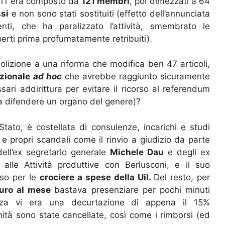
 2011 era composto da
121 membri
, poi dimezzati a 64
si
e non sono stati sostituiti (effetto dell’annunciata
nti, che ha paralizzato l’attività, smembrato le
erti prima profumatamente retribuiti).
olizione a una riforma che modifica ben 47 articoli,
uzionale
ad hoc
che avrebbe raggiunto sicuramente
ari addirittura per evitare il ricorso al referendum
 a difendere un organo del genere)?
tato, è costellata di consulenze, incarichi e studi
i e propri scandali come il rinvio a giudizio da parte
dell’ex segretario generale
Michele Dau
e degli ex
 alle Attività produttive con Berlusconi, e il suo
oso per le
crociere a spese della Uil.
Del resto, per
euro al mese
bastava presenziare per pochi minuti
nza vi era una decurtazione di appena il 15%
nità sono state cancellate, così come i rimborsi (ed