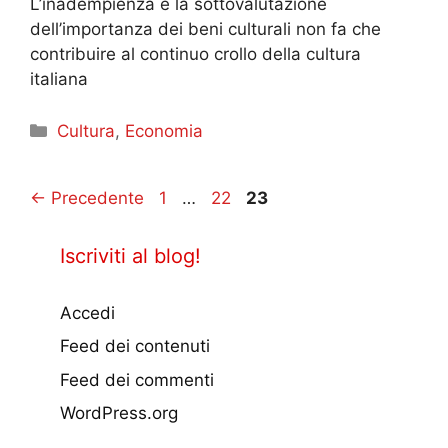
L’inadempienza e la sottovalutazione
dell’importanza dei beni culturali non fa che
contribuire al continuo crollo della cultura
italiana
Categorie
Cultura
,
Economia
Pagina
Pagina
Pagina
←
Precedente
1
…
22
23
Iscriviti al blog!
Accedi
Feed dei contenuti
Feed dei commenti
WordPress.org