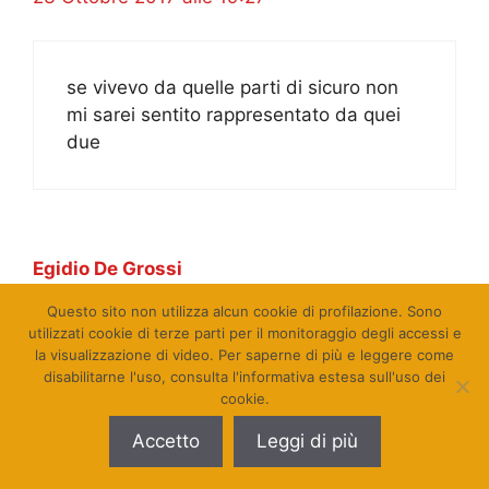
se vivevo da quelle parti di sicuro non
mi sarei sentito rappresentato da quei
due
Egidio De Grossi
23 Ottobre 2017 alle 20:36
Questo sito non utilizza alcun cookie di profilazione. Sono
utilizzati cookie di terze parti per il monitoraggio degli accessi e
la visualizzazione di video. Per saperne di più e leggere come
disabilitarne l'uso, consulta l'informativa estesa sull'uso dei
Ma invocare L’AUTONOMIA e anche una
cookie.
velata forma di Razzismo……o no
Accetto
Leggi di più