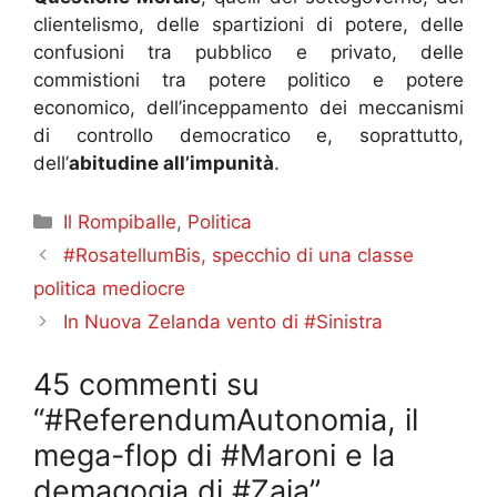
clientelismo, delle spartizioni di potere, delle
confusioni tra pubblico e privato, delle
commistioni tra potere politico e potere
economico, dell’inceppamento dei meccanismi
di controllo democratico e, soprattutto,
dell’
abitudine all’impunità
.
Categorie
Il Rompiballe
,
Politica
#RosatellumBis, specchio di una classe
politica mediocre
In Nuova Zelanda vento di #Sinistra
45 commenti su
“#ReferendumAutonomia, il
mega-flop di #Maroni e la
demagogia di #Zaia”