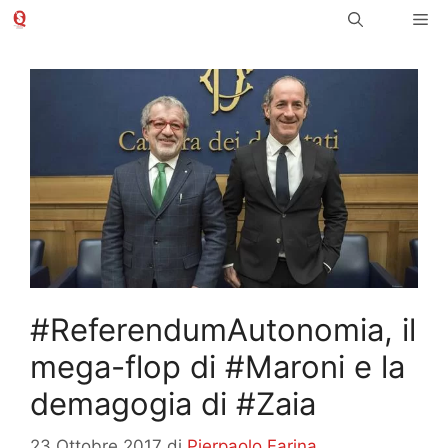
Vai
Me
al
contenuto
#ReferendumAutonomia, il
mega-flop di #Maroni e la
demagogia di #Zaia
23 Ottobre 2017
di
Pierpaolo Farina