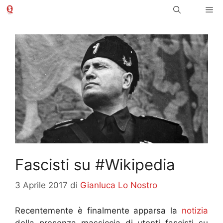
Vai
Me
al
contenuto
Fascisti su #Wikipedia
3 Aprile 2017
di
Gianluca Lo Nostro
Recentemente è finalmente apparsa la
notizia