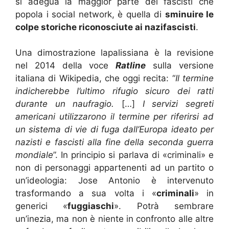
si adegua la maggior parte dei fascisti che
popola i social network, è quella di
sminuire le
colpe storiche riconosciute ai nazifascisti
.
Una dimostrazione lapalissiana è la revisione
nel 2014 della voce
Ratline
sulla versione
italiana di Wikipedia, che oggi recita: “
Il termine
indicherebbe l’ultimo rifugio sicuro dei ratti
durante un naufragio.
[…]
I servizi segreti
americani utilizzarono il termine per riferirsi ad
un sistema di vie di fuga dall’Europa ideato per
nazisti e fascisti alla fine della seconda guerra
mondiale
”. In principio si parlava di «criminali» e
non di personaggi appartenenti ad un partito o
un’ideologia: Jose Antonio è intervenuto
trasformando a sua volta i «
criminali
» in
generici «
fuggiaschi
». Potrà sembrare
un’inezia, ma non è niente in confronto alle altre