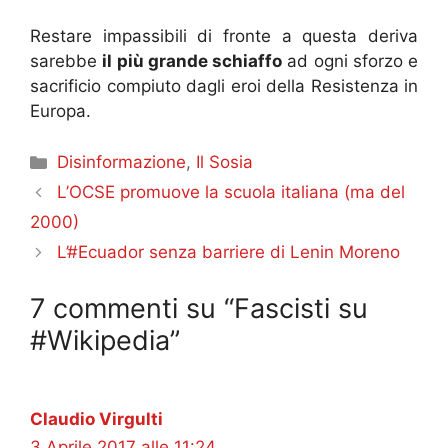
Restare impassibili di fronte a questa deriva
sarebbe
il più grande schiaffo
ad ogni sforzo e
sacrificio compiuto dagli eroi della Resistenza in
Europa.
Categorie
Disinformazione
,
Il Sosia
L’OCSE promuove la scuola italiana (ma del
2000)
L’#Ecuador senza barriere di Lenin Moreno
7 commenti su “Fascisti su
#Wikipedia”
Claudio Virgulti
3 Aprile 2017 alle 11:24