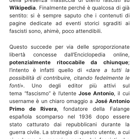
della presenza massiccia di utenti fascisti su
Wikipedia
. Finalmente perché è qualcosa di già
sentito: si è sempre saputo che i contenuti di
pagine dedicate ad eventi storici sgraditi ai
fascisti sono, ahimè, poco attendibili.
Questo succede per via delle sproporzionate
libertà concesse dall’Enciclopedia online,
potenzialmente ritoccabile da chiunque
;
l’intento è infatti quello di «
dare a tutti la
possibilità di contribuire, citando fedelmente le
fonti
». Uno degli editor più attivi sul
tema “fascismo” è l’utente
Jose Antonio
, il cui
username è un chiaro omaggio a
José Antonio
Primo de Rivera
, fondatore della Falange
española scomparso nel 1936 dopo essere
stato catturato dai repubblicani durante la
guerra civile. La strategia di questo utente, a cui