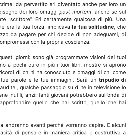
acrime: da pervertito eri diventato anche per loro un
 bisogno dei loro omaggi
post-mortem
, anche se sul
e “scrittore”. Eri certamente qualcosa di più. Una
he era la tua forza, implicava
la tua solitudine
, che
ezzo da pagare per chi decide di non adeguarsi, di
compromessi con la propria coscienza.
 questi giorni: sono già programmate visioni dei tuoi
cano a pochi euro in più i tuoi libri, mostre si aprono
ricordi di chi ti ha conosciuto e omaggi di chi come
 tue parole e le tue immagini. Sarà un
tripudio di
’auditel, qualche passaggio su di te in televisione lo
ene inutili, anzi: tanti giovani potrebbero sull’onda di
approfondire quello che hai scritto, quello che hai
 ma andranno avanti perché vorranno capire. E alcuni
acità di pensare in maniera critica e costruttiva a