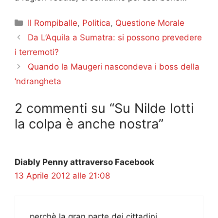
Categorie
Il Rompiballe
,
Politica
,
Questione Morale
Da L’Aquila a Sumatra: si possono prevedere
i terremoti?
Quando la Maugeri nascondeva i boss della
‘ndrangheta
2 commenti su “Su Nilde Iotti
la colpa è anche nostra”
Diably Penny attraverso Facebook
13 Aprile 2012 alle 21:08
perchè la gran parte dei cittadini