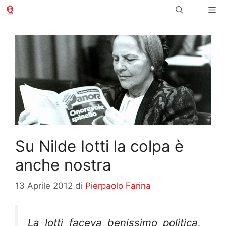
Vai
Me
al
contenuto
Su Nilde Iotti la colpa è
anche nostra
13 Aprile 2012
di
Pierpaolo Farina
La Iotti faceva benissimo politica,