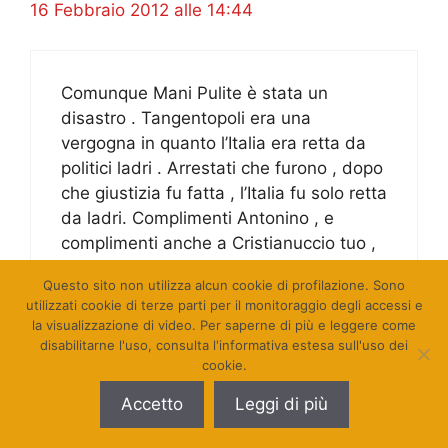
16 Febbraio 2012 alle 14:44
Comunque Mani Pulite è stata un
disastro . Tangentopoli era una
vergogna in quanto l’Italia era retta da
politici ladri . Arrestati che furono , dopo
che giustizia fu fatta , l’Italia fu solo retta
da ladri. Complimenti Antonino , e
complimenti anche a Cristianuccio tuo ,
che ha le mani ancora sporche di
Questo sito non utilizza alcun cookie di profilazione. Sono
marmellata ! Lo hanno beccato con la
utilizzati cookie di terze parti per il monitoraggio degli accessi e
bottiglia di Montenegro nella Bisaccia
la visualizzazione di video. Per saperne di più e leggere come
….ma la bottiglia non era la sua …
disabilitarne l'uso, consulta l'informativa estesa sull'uso dei
cookie.
Accetto
Leggi di più