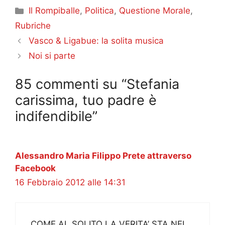
Categorie
Il Rompiballe
,
Politica
,
Questione Morale
,
Rubriche
Vasco & Ligabue: la solita musica
Noi si parte
85 commenti su “Stefania
carissima, tuo padre è
indifendibile”
Alessandro Maria Filippo Prete attraverso
Facebook
16 Febbraio 2012 alle 14:31
COME AL SOLITO LA VERITA’ STA NEL