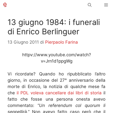
Vai
Me
al
contenuto
13 giugno 1984: i funerali
di Enrico Berlinguer
13 Giugno 2011
di
Pierpaolo Farina
httpv://www.youtube.com/watch?
v=Jrn1d1ppgWg
Vi ricordate? Quando ho ripubblicato l’altro
giorno, in occasione del 27° anniversario della
morte di Enrico, la notizia di qualche mese fa
che
il PDL voleva cancellare dai libri di storia
il
fatto che fosse una persona onesta avevo
commentato: “
Un referendum col quorum li
seppellirà
.” Non avevo fatto caso però che il