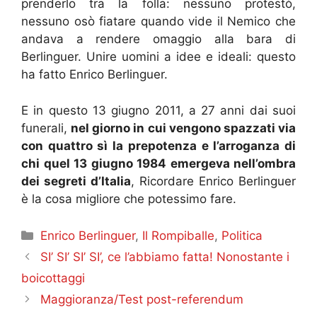
prenderlo tra la folla: nessuno protestò,
nessuno osò fiatare quando vide il Nemico che
andava a rendere omaggio alla bara di
Berlinguer. Unire uomini a idee e ideali: questo
ha fatto Enrico Berlinguer.
E in questo 13 giugno 2011, a 27 anni dai suoi
funerali,
nel giorno in cui vengono spazzati via
con quattro sì la prepotenza e l’arroganza di
chi quel 13 giugno 1984 emergeva nell’ombra
dei segreti d’Italia
, Ricordare Enrico Berlinguer
è la cosa migliore che potessimo fare.
Categorie
Enrico Berlinguer
,
Il Rompiballe
,
Politica
SI’ SI’ SI’ SI’, ce l’abbiamo fatta! Nonostante i
boicottaggi
Maggioranza/Test post-referendum