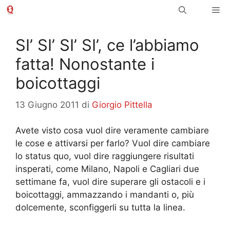
Vai
Me
al
contenuto
SI’ SI’ SI’ SI’, ce l’abbiamo
fatta! Nonostante i
boicottaggi
13 Giugno 2011
di
Giorgio Pittella
Avete visto cosa vuol dire veramente cambiare
le cose e attivarsi per farlo? Vuol dire cambiare
lo status quo, vuol dire raggiungere risultati
insperati, come Milano, Napoli e Cagliari due
settimane fa, vuol dire superare gli ostacoli e i
boicottaggi, ammazzando i mandanti o, più
dolcemente, sconfiggerli su tutta la linea.