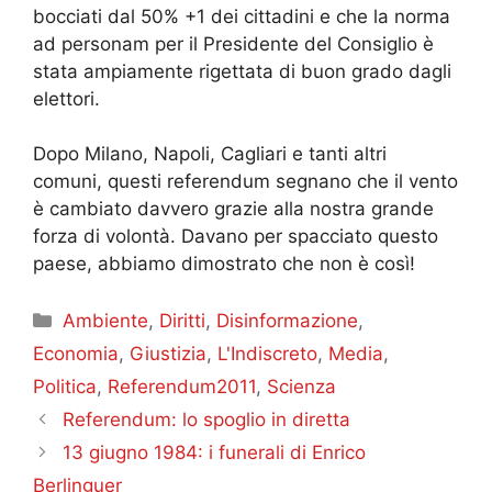
bocciati dal 50% +1 dei cittadini e che la norma
ad personam per il Presidente del Consiglio è
stata ampiamente rigettata di buon grado dagli
elettori.
Dopo Milano, Napoli, Cagliari e tanti altri
comuni, questi referendum segnano che il vento
è cambiato davvero grazie alla nostra grande
forza di volontà. Davano per spacciato questo
paese, abbiamo dimostrato che non è così!
Categorie
Ambiente
,
Diritti
,
Disinformazione
,
Economia
,
Giustizia
,
L'Indiscreto
,
Media
,
Politica
,
Referendum2011
,
Scienza
Referendum: lo spoglio in diretta
13 giugno 1984: i funerali di Enrico
Berlinguer