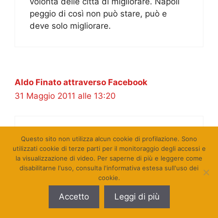
volontà delle città di migliorare. Napoli
peggio di così non può stare, può e
deve solo migliorare.
Aldo Finato attraverso Facebook
31 Maggio 2011 alle 13:20
Al lavoro!
Questo sito non utilizza alcun cookie di profilazione. Sono
utilizzati cookie di terze parti per il monitoraggio degli accessi e
la visualizzazione di video. Per saperne di più e leggere come
disabilitarne l'uso, consulta l'informativa estesa sull'uso dei
cookie.
Fortuna Porta attraverso Facebook
Accetto
Leggi di più
31 Maggio 2011 alle 13:32