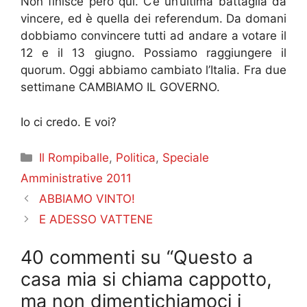
Non finisce però qui. C’è un’ultima battaglia da
vincere, ed è quella dei referendum. Da domani
dobbiamo convincere tutti ad andare a votare il
12 e il 13 giugno. Possiamo raggiungere il
quorum. Oggi abbiamo cambiato l’Italia. Fra due
settimane CAMBIAMO IL GOVERNO.
Io ci credo. E voi?
Categorie
Il Rompiballe
,
Politica
,
Speciale
Amministrative 2011
ABBIAMO VINTO!
E ADESSO VATTENE
40 commenti su “Questo a
casa mia si chiama cappotto,
ma non dimentichiamoci i