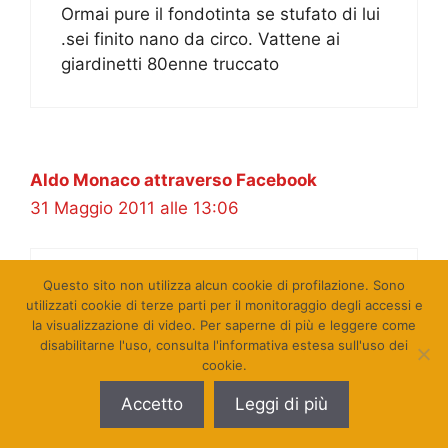
Ormai pure il fondotinta se stufato di lui
.sei finito nano da circo. Vattene ai
giardinetti 80enne truccato
Aldo Monaco attraverso Facebook
31 Maggio 2011 alle 13:06
Questo sito non utilizza alcun cookie di profilazione. Sono
Se non fosse che lo ha detto lui che
utilizzati cookie di terze parti per il monitoraggio degli accessi e
erano elezioni che lo riguardavano
la visualizzazione di video. Per saperne di più e leggere come
direttamente. La valenza nazionale e
disabilitarne l'uso, consulta l'informativa estesa sull'uso dei
non locale l’ha voluta lui, quindi ne
cookie.
tragga le conclusioni. In ogni caso
Accetto
Leggi di più
appare evidente che il suo tempo E’
FINITO. TIME OUT.