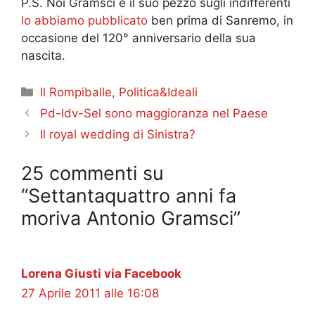
P.S. Noi Gramsci e il suo pezzo sugli indifferenti
lo abbiamo pubblicato
ben prima di Sanremo, in
occasione del 120° anniversario della sua
nascita.
Categorie
Il Rompiballe
,
Politica&Ideali
Pd-Idv-Sel sono maggioranza nel Paese
Il royal wedding di Sinistra?
25 commenti su
“Settantaquattro anni fa
moriva Antonio Gramsci”
Lorena Giusti via Facebook
27 Aprile 2011 alle 16:08