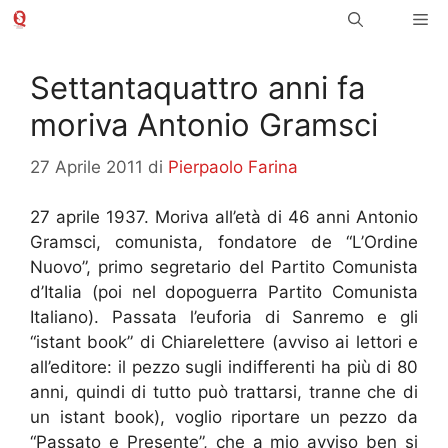
Vai
Me
al
contenuto
Settantaquattro anni fa
moriva Antonio Gramsci
27 Aprile 2011
di
Pierpaolo Farina
27 aprile 1937. Moriva all’età di 46 anni Antonio
Gramsci, comunista, fondatore de “L’Ordine
Nuovo”, primo segretario del Partito Comunista
d’Italia (poi nel dopoguerra Partito Comunista
Italiano). Passata l’euforia di Sanremo e gli
“istant book” di Chiarelettere (avviso ai lettori e
all’editore: il pezzo sugli indifferenti ha più di 80
anni, quindi di tutto può trattarsi, tranne che di
un istant book), voglio riportare un pezzo da
“Passato e Presente”, che a mio avviso ben si