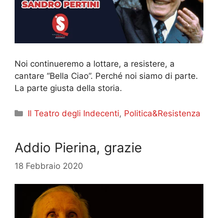
Noi continueremo a lottare, a resistere, a
cantare “Bella Ciao”. Perché noi siamo di parte.
La parte giusta della storia.
Categorie
Il Teatro degli Indecenti
,
Politica&Resistenza
Addio Pierina, grazie
18 Febbraio 2020