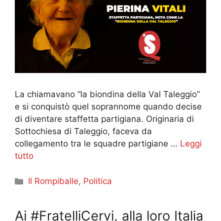
La chiamavano “la biondina della Val Taleggio”
e si conquistò quel soprannome quando decise
di diventare staffetta partigiana. Originaria di
Sottochiesa di Taleggio, faceva da
collegamento tra le squadre partigiane …
Leggi
tutto
Categorie
Il Rompiballe
,
Politica
Ai #FratelliCervi, alla loro Italia