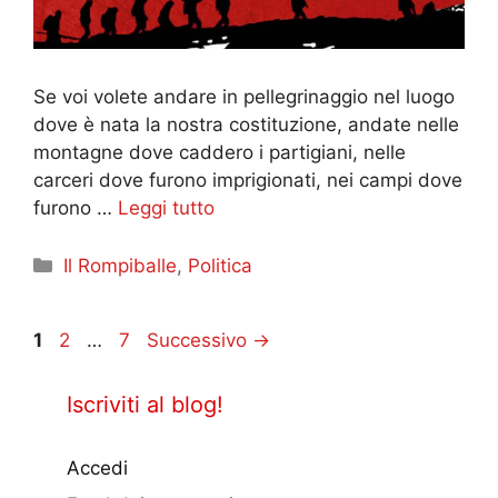
Se voi volete andare in pellegrinaggio nel luogo
dove è nata la nostra costituzione, andate nelle
montagne dove caddero i partigiani, nelle
carceri dove furono imprigionati, nei campi dove
furono …
Leggi tutto
Categorie
Il Rompiballe
,
Politica
Pagina
Pagina
Pagina
1
2
…
7
Successivo
→
Iscriviti al blog!
Accedi