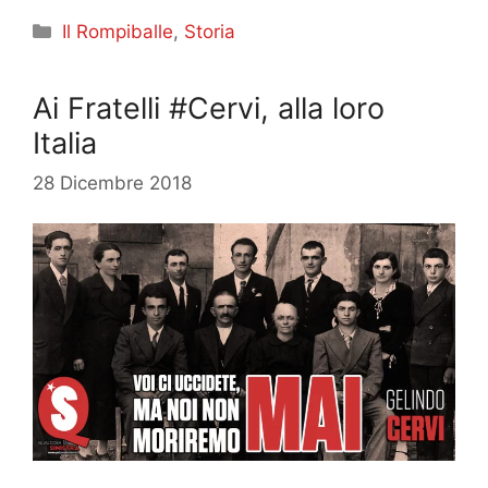
Categorie
Il Rompiballe
,
Storia
Ai Fratelli #Cervi, alla loro
Italia
28 Dicembre 2018