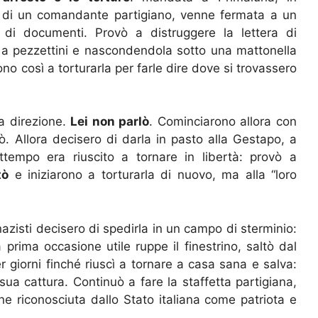
e di un comandante partigiano, venne fermata a un
 di documenti. Provò a distruggere la lettera di
a pezzettini e nascondendola sotto una mattonella
rono così a torturarla per farle dire dove si trovassero
a direzione.
Lei non parlò
. Cominciarono allora con
ò. Allora decisero di darla in pasto alla Gestapo, a
tempo era riuscito a tornare in libertà: provò a
tò
e iniziarono a torturarla di nuovo, ma alla “loro
i nazisti decisero di spedirla in un campo di sterminio:
 prima occasione utile ruppe il finestrino, saltò dal
 giorni finché riuscì a tornare a casa sana e salva:
a cattura. Continuò a fare la staffetta partigiana,
nne riconosciuta dallo Stato italiana come patriota e