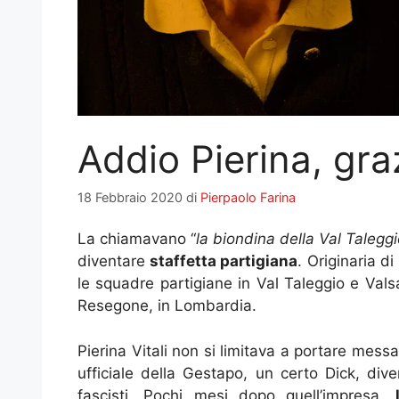
Addio Pierina, gra
18 Febbraio 2020
di
Pierpaolo Farina
La chiamavano “
la biondina della Val Talegg
diventare
staffetta partigiana
. Originaria d
le squadre partigiane in Val Taleggio e Vals
Resegone, in Lombardia.
Pierina Vitali non si limitava a portare mess
ufficiale della Gestapo, un certo Dick, di
fascisti. Pochi mesi dopo quell’impresa,