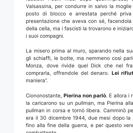
Valsassina, per condurre in salvo la mogli
posto di blocco e arrestata perché priva
presentazione che aveva con sé, facendola 
della cella, ma i fascisti la trovarono e inizia
i suoi compagni.
La misero prima al muro, sparando nella su
gli schiaffi, le botte, ma nemmeno così parl
Monza, dove rivide quel Dick che nel frat
comprarla, offrendole del denaro.
Lei rifiu
maniera”.
Ciononostante,
Pierina non parlò
. E allora 
la caricarono su un pullman, ma Pierina alla
pullman in corsa e tornò libera. Camminò per
era il 30 dicembre 1944, due mesi dopo la su
fino alla fine della guerra, e per questo ve
combattente.