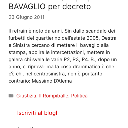
BAVAGLIO per decreto
23 Giugno 2011
Il refrain è noto da anni. Sin dallo scandalo dei
furbetti del quartierino dell’estate 2005, Destra
e Sinistra cercano di mettere il bavaglio alla
stampa, abolire le intercettazioni, mettere in
galera chi svela le varie P2, P3, P4. B., dopo un
anno, ci riprova: ma la cosa drammatica è che
c’è chi, nel centrosinistra, non è poi tanto
contrario: Massimo D’Alema
Categorie
Giustizia
,
Il Rompiballe
,
Politica
Iscriviti al blog!