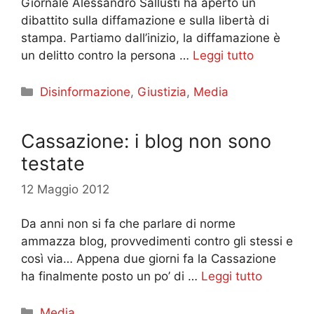
Giornale Alessandro Sallusti ha aperto un
dibattito sulla diffamazione e sulla libertà di
stampa. Partiamo dall’inizio, la diffamazione è
un delitto contro la persona …
Leggi tutto
Categorie
Disinformazione
,
Giustizia
,
Media
Cassazione: i blog non sono
testate
12 Maggio 2012
Da anni non si fa che parlare di norme
ammazza blog, provvedimenti contro gli stessi e
così via… Appena due giorni fa la Cassazione
ha finalmente posto un po’ di …
Leggi tutto
Categorie
Media