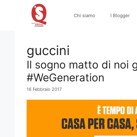
Vai
al
Chi siamo
I Blogger
contenuto
guccini
Il sogno matto di noi g
#WeGeneration
16 Febbraio 2017