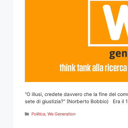
“O illusi, credete davvero che la fine del co
sete di giustizia?” (Norberto Bobbio) Era i
Categorie
Politica
,
We Generation