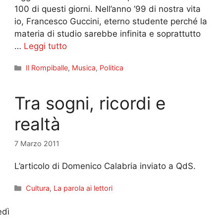
100 di questi giorni. Nell’anno ’99 di nostra vita
io, Francesco Guccini, eterno studente perché la
materia di studio sarebbe infinita e soprattutto
…
Leggi tutto
Categorie
Il Rompiballe
,
Musica
,
Politica
Tra sogni, ricordi e
realtà
7 Marzo 2011
L’articolo di Domenico Calabria inviato a QdS.
Categorie
Cultura
,
La parola ai lettori
edì