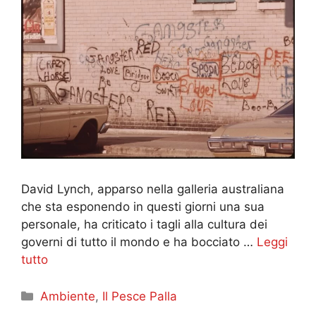
David Lynch, apparso nella galleria australiana
che sta esponendo in questi giorni una sua
personale, ha criticato i tagli alla cultura dei
governi di tutto il mondo e ha bocciato …
Leggi
tutto
Categorie
Ambiente
,
Il Pesce Palla