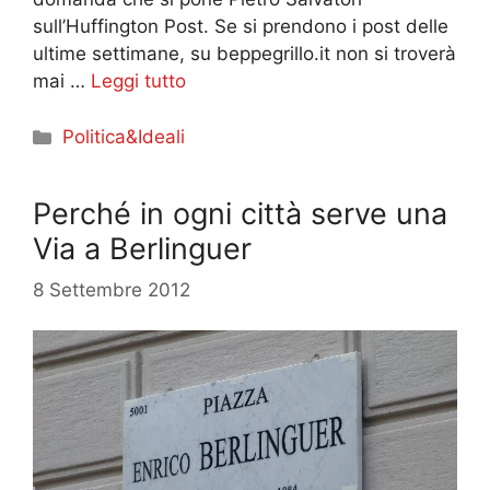
sull’Huffington Post. Se si prendono i post delle
ultime settimane, su beppegrillo.it non si troverà
mai …
Leggi tutto
Categorie
Politica&Ideali
Perché in ogni città serve una
Via a Berlinguer
8 Settembre 2012