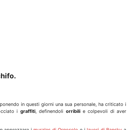
hifo.
sponendo in questi giorni una sua personale, ha criticato i
occiato i
graffiti
, definendoli
orribili
e colpevoli di aver
on apprezzare i
murales di Orgosolo
e i
lavori di Bansky
a