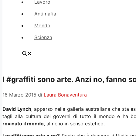
Lavoro
Antimafia
Mondo
Scienza
I #graffiti sono arte. Anzi no, fanno sc
16 Marzo 2015
di
Laura Bonaventura
David Lynch
, apparso nella galleria australiana che sta e
tagli alla cultura dei governi di tutto il mondo e ha b
rovinato il mondo
, almeno in senso estetico.
I graffiti sono arte o no?
Posto che è davvero difficile n