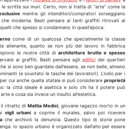
 le scritte sui muri. Certo, non si tratta di “arte” come la
esclusive
mentre gli intenditori/compratori sorseggiano
 che moderna. Basti pensare ai tanti graffiti ritrovati al
 quelli che spesso si condannano in quest’epoca.
derno
come di un qualcosa che specialmente la classe
ta alienante, quanto se non più del lavoro in fabbrica
iempiono le nostre città di
architetture brutte e spesso
rvate ai graffiti. Basti pensare agli
edifici
dei quartieri
che si sono ben guardate dall’essere, se non belle, almeno
minanti (e svuotato le tasche dei lavoratori). L’odio per i
 per cui anche quella statale si può considerare
proprietà
: la città ideale è asettica e solo chi ha il potere può
arte e cosa sia invece un insulto all’estetica.
l ritratto di
Mattia Medici
, giovane ragazzo morto in un
ai
vigli urbani
a coprire il murales, salvo poi ricevere
a
che archiviò la denuncia. Questo tipo di storie pone
enga: lo spazio urbano è organizzato dall’alto per essere