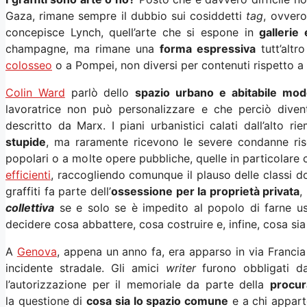
Gaza, rimane sempre il dubbio sui cosiddetti
tag
, ovvero
concepisce Lynch, quell’arte che si espone in
gallerie 
champagne, ma rimane una
forma espressiva
tutt’altro
colosseo
o a Pompei, non diversi per contenuti rispetto a
Colin Ward
parlò dello
spazio urbano e abitabile mo
lavoratrice non può personalizzare e che perciò diven
descritto da Marx. I piani urbanistici calati dall’alto r
stupide
, ma raramente ricevono le severe condanne rise
popolari o a molte opere pubbliche, quelle in particolare 
efficienti
, raccogliendo comunque il plauso delle classi do
graffiti fa parte dell’
ossessione per la proprietà privata
,
collettiva
se e solo se è impedito al popolo di farne uso
decidere cosa abbattere, cosa costruire e, infine, cosa sia 
A
Genova
, appena un anno fa, era apparso in via Francia i
incidente stradale. Gli amici
writer
furono obbligati d
l’autorizzazione per il memoriale da parte della
procur
la questione di
cosa sia lo spazio comune
e a chi appart