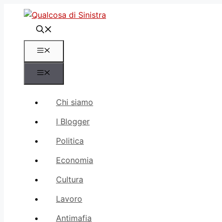
Vai
al
contenuto
Menu
Menu
Chi siamo
I Blogger
Politica
Economia
Cultura
Lavoro
Antimafia