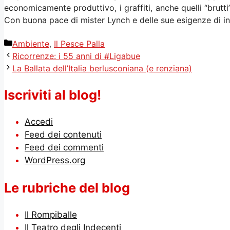
economicamente produttivo, i graffiti, anche quelli “brutti
Con buona pace di mister Lynch e delle sue esigenze di i
Categorie
Ambiente
,
Il Pesce Palla
Ricorrenze: i 55 anni di #Ligabue
La Ballata dell’Italia berlusconiana (e renziana)
Iscriviti al blog!
Accedi
Feed dei contenuti
Feed dei commenti
WordPress.org
Le rubriche del blog
Il Rompiballe
Il Teatro degli Indecenti