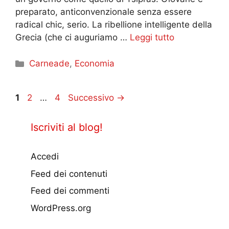
preparato, anticonvenzionale senza essere
radical chic, serio. La ribellione intelligente della
Grecia (che ci auguriamo …
Leggi tutto
Categorie
Carneade
,
Economia
Pagina
Pagina
Pagina
1
2
…
4
Successivo
→
Iscriviti al blog!
Accedi
Feed dei contenuti
Feed dei commenti
WordPress.org