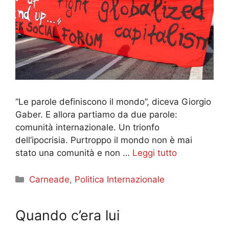
“Le parole definiscono il mondo”, diceva Giorgio
Gaber. E allora partiamo da due parole:
comunità internazionale. Un trionfo
dell’ipocrisia. Purtroppo il mondo non è mai
stato una comunità e non …
Leggi tutto
Categorie
Carneade
,
Politica Internazionale
Quando c’era lui