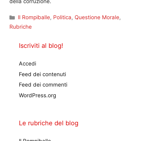
della corruzione.
Categorie
Il Rompiballe
,
Politica
,
Questione Morale
,
Rubriche
Iscriviti al blog!
Accedi
Feed dei contenuti
Feed dei commenti
WordPress.org
Le rubriche del blog
Il Rompiballe