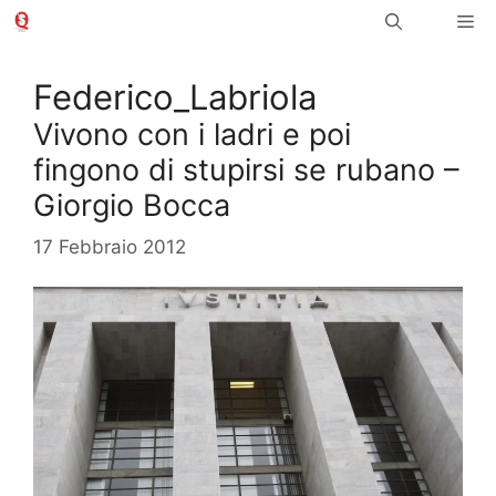
Vai
Me
al
contenuto
Federico_Labriola
Vivono con i ladri e poi
fingono di stupirsi se rubano –
Giorgio Bocca
17 Febbraio 2012