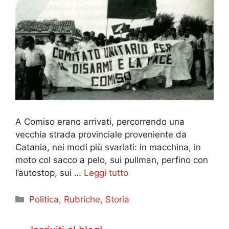
A Comiso erano arrivati, percorrendo una
vecchia strada provinciale proveniente da
Catania, nei modi più svariati: in macchina, in
moto col sacco a pelo, sui pullman, perfino con
l’autostop, sui …
Leggi tutto
Categorie
Politica
,
Rubriche
,
Storia