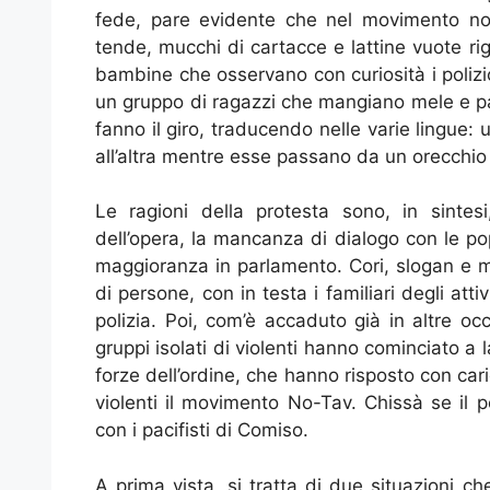
fede, pare evidente che nel movimento non 
tende, mucchi di cartacce e lattine vuote ri
bambine che osservano con curiosità i poliziot
un gruppo di ragazzi che mangiano mele e p
fanno il giro, traducendo nelle varie lingue
all’altra mentre esse passano da un orecchio a
Le ragioni della protesta sono, in sintesi
dell’opera, la mancanza di dialogo con le pop
maggioranza in parlamento. Cori, slogan e m
di persone, con in testa i familiari degli atti
polizia. Poi, com’è accaduto già in altre oc
gruppi isolati di violenti hanno cominciato a 
forze dell’ordine, che hanno risposto con ca
violenti il movimento No-Tav. Chissà se il 
con i pacifisti di Comiso.
A prima vista, si tratta di due situazioni c