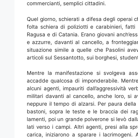
commercianti, semplici cittadini.
Quel giorno, schierati a difesa degli operai 
folta schiera di poliziotti e carabinieri, fat
Ragusa e di Catania. Erano giovani anch’essi,
e azzurre, davanti al cancello, a fronteggiar
situazione simile a quelle che Pasolini ave
articoli sul Sessantotto, sui borghesi, studenti
Mentre la manifestazione si svolgeva as
accadde qualcosa di imponderabile. Mentre i
alcuni agenti, impauriti dall’aggressività verb
militari davanti al cancello, anche loro, si
neppure il tempo di alzarsi. Per paura della 
bastoni, sopra le teste e le braccia dei rag
lamenti, poi un grande polverone si levò dall
lati verso i campi. Altri agenti, presi alla 
carica, iniziarono a sparare i lacrimogeni. 