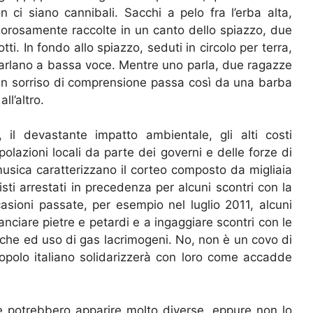
ci siano cannibali. Sacchi a pelo fra l’erba alta,
gorosamente raccolte in un canto dello spiazzo, due
ti. In fondo allo spiazzo, seduti in circolo per terra,
arlano a bassa voce. Mentre uno parla, due ragazze
: un sorriso di comprensione passa così da una barba
ll’altro.
, il devastante impatto ambientale, gli alti costi
olazioni locali da parte dei governi e delle forze di
usica caratterizzano il corteo composto da migliaia
visti arrestati in precedenza per alcuni scontri con la
casioni passate, per esempio nel luglio 2011, alcuni
lanciare pietre e petardi e a ingaggiare scontri con le
riche ed uso di gas lacrimogeni. No, non è un covo di
popolo italiano solidarizzerà con loro come accadde
he potrebbero apparire molto diverse, eppure non lo