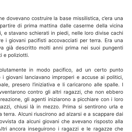
che dovevano costruire la base missilistica, c’era una
ti partire di prima mattina dalle caserme della vicina
 e stavano schierati in piedi, nelle loro divise cachi
e i giovani pacifisti accovacciati per terra. Era una
va già descritto molti anni prima nei suoi pungenti
 e poliziotti.
solutamente in modo pacifico, ad un certo punto
 giovani lanciavano improperi e accuse ai politici,
ale, presero l’iniziativa e li caricarono alle spalle. I
 avventarono contro gli altri ragazzi, che non ebbero
reazione, gli agenti iniziarono a picchiare con i loro
azzi, chiusi là in mezzo. Prima si sentirono urla e
a terra. Alcuni riuscirono ad alzarsi e a scappare dai
sprovvista da alcuni giovani che avevano risposto alla
Altri ancora inseguirono i ragazzi e le ragazze che