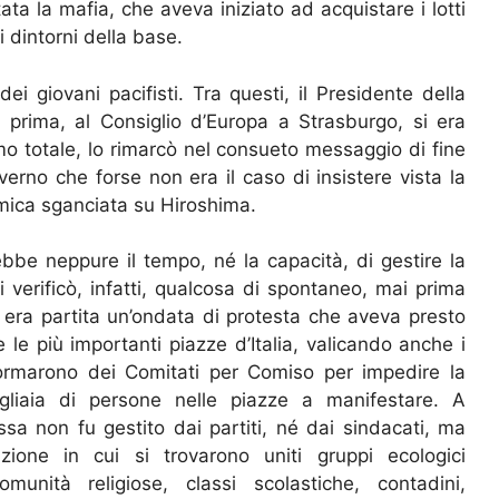
tata la mafia, che aveva iniziato ad acquistare i lotti
 dintorni della base.
 dei giovani pacifisti. Tra questi, il Presidente della
 prima, al Consiglio d’Europa a Strasburgo, si era
o totale, lo rimarcò nel consueto messaggio di fine
erno che forse non era il caso di insistere vista la
omica sganciata su Hiroshima.
 ebbe neppure il tempo, né la capacità, di gestire la
 verificò, infatti, qualcosa di spontaneo, mai prima
 era partita un’ondata di protesta che aveva presto
e le più importanti piazze d’Italia, valicando anche i
formarono dei Comitati per Comiso per impedire la
igliaia di persone nelle piazze a manifestare. A
sa non fu gestito dai partiti, né dai sindacati, ma
ione in cui si trovarono uniti gruppi ecologici
omunità religiose, classi scolastiche, contadini,