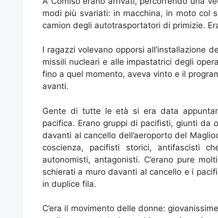
A Comiso erano arrivati, percorrendo una vec
modi più svariati: in macchina, in moto col s
camion degli autotrasportatori di primizie. Er
I ragazzi volevano opporsi all’installazione de
missili nucleari e alle impastatrici degli oper
fino a quel momento, aveva vinto e il progra
avanti.
Gente di tutte le età si era data appunt
pacifica. Erano gruppi di pacifisti, giunti da
davanti al cancello dell’aeroporto del Maglio
coscienza, pacifisti storici, antifascisti 
autonomisti, antagonisti. C’erano pure molti
schierati a muro davanti al cancello e i pacif
in duplice fila.
C’era il movimento delle donne: giovanissime