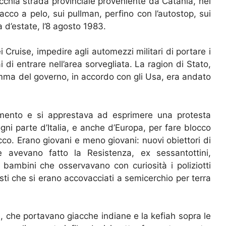
chia strada provinciale proveniente da Catania, nei
acco a pelo, sui pullman, perfino con l’autostop, sui
a d’estate, l’8 agosto 1983.
i Cruise, impedire agli automezzi militari di portare i
ai di entrare nell’area sorvegliata. La ragion di Stato,
mma del governo, in accordo con gli Usa, era andato
amento e si apprestava ad esprimere una protesta
 ogni parte d’Italia, e anche d’Europa, per fare blocco
cco. Erano giovani e meno giovani: nuovi obiettori di
che avevano fatto la Resistenza, ex sessantottini,
 bambini che osservavano con curiosità i poliziotti
isti che si erano accovacciati a semicerchio per terra
, che portavano giacche indiane e la kefiah sopra le