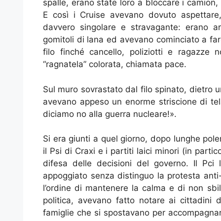
spalle, erano state loro a bloccare i camion,
E così i Cruise avevano dovuto aspettar
davvero singolare e stravagante: erano ar
gomitoli di lana ed avevano cominciato a fare i
filo finché cancello, poliziotti e ragazze 
“ragnatela” colorata, chiamata pace.
Sul muro sovrastato dal filo spinato, dietro un
avevano appeso un enorme striscione di tela
diciamo no alla guerra nucleare!».
Si era giunti a quel giorno, dopo lunghe polem
il Psi di Craxi e i partiti laici minori (in part
difesa delle decisioni del governo. Il Pci
appoggiato senza distinguo la protesta anti-
l’ordine di mantenere la calma e di non sbil
politica, avevano fatto notare ai cittadini 
famiglie che si spostavano per accompagnare 