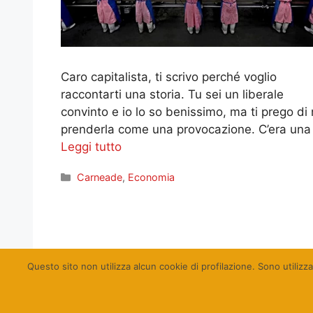
Caro capitalista, ti scrivo perché voglio
raccontarti una storia. Tu sei un liberale
convinto e io lo so benissimo, ma ti prego di
prenderla come una provocazione. C’era una
Leggi tutto
Categorie
Carneade
,
Economia
Pagina
Pagina
Pagina
Pagina
←
Precedente
1
2
3
…
23
Successiv
Questo sito non utilizza alcun cookie di profilazione. Sono utilizza
© Qualcosa di Sin