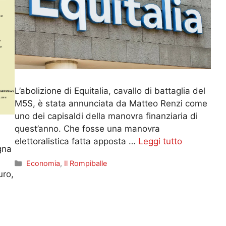
L’abolizione di Equitalia, cavallo di battaglia del
M5S, è stata annunciata da Matteo Renzi come
uno dei capisaldi della manovra finanziaria di
quest’anno. Che fosse una manovra
elettoralistica fatta apposta …
Leggi tutto
gna
Categorie
Economia
,
Il Rompiballe
uro,