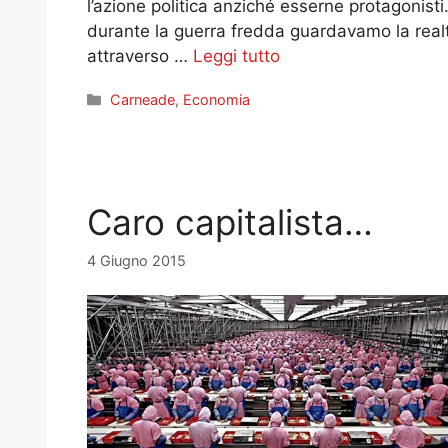
l’azione politica anziché esserne protagonisti
durante la guerra fredda guardavamo la real
attraverso …
Leggi tutto
Categorie
Carneade
,
Economia
Caro capitalista…
4 Giugno 2015