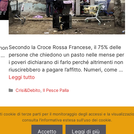
Secondo la Croce Rossa Francese, il 75% delle
 non
persone che chiedono un pasto nelle mense per
 …
i poveri dichiarano di farlo perché altrimenti non
riuscirebbero a pagare l’affitto. Numeri, come …
Leggi tutto
Categorie
Crisi&Debito
,
Il Pesce Palla
o
→
ti cookie di terze parti per il monitoraggio degli accessi e la visualizzaz
consulta l'informativa estesa sull'uso dei cookie.
Accetto
Leggi di più
istra 2010 - 2026. Tutti i diritti riservati. Sito web realizzato d