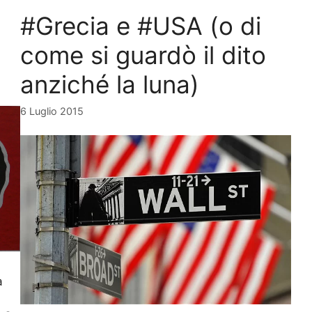
#Grecia e #USA (o di
come si guardò il dito
anziché la luna)
6 Luglio 2015
a