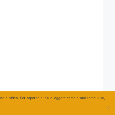
ione di video. Per saperne di più e leggere come disabilitarne l'uso,
a Pierpaolo Farina