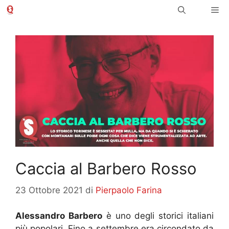
Vai
Me
al
contenuto
Caccia al Barbero Rosso
23 Ottobre 2021
di
Pierpaolo Farina
Alessandro Barbero
è uno degli storici italiani
più popolari. Fino a settembre era circondato da