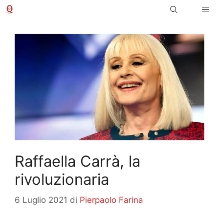
Vai
Me
al
contenuto
Raffaella Carrà, la
rivoluzionaria
6 Luglio 2021
di
Pierpaolo Farina