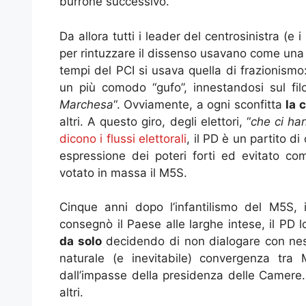
burrone successivo.
Da allora tutti i leader del centrosinistra (e 
per rintuzzare il dissenso usavano come una
tempi del PCI si usava quella di frazionism
un più comodo “gufo”, innestandosi sul fil
Marchesa
“. Ovviamente, a ogni sconfitta
la 
altri. A questo giro, degli elettori, “
che ci han
dicono i flussi elettorali
, il PD è un partito d
espressione dei poteri forti ed evitato co
votato in massa il M5S.
Cinque anni dopo l’infantilismo del M5S, i
consegnò il Paese alle larghe intese, il PD 
da solo
decidendo di non dialogare con nessu
naturale (e inevitabile) convergenza tra
dall’impasse della presidenza delle Camere. E
altri.