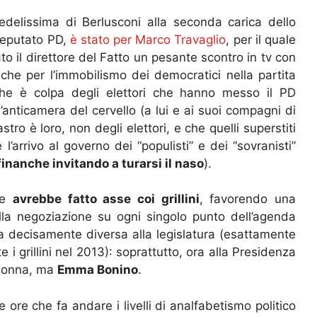
edelissima di Berlusconi alla seconda carica dello
 deputato PD,
è stato per Marco Travaglio
, per il quale
to il direttore del Fatto un pesante scontro in tv con
tiche per l’immobilismo dei democratici nella partita
che è colpa degli elettori che hanno messo il PD
’anticamera del cervello (a lui e ai suoi compagni di
stro è loro, non degli elettori, e che quelli superstiti
’arrivo al governo dei “populisti” e dei “sovranisti”
finanche invitando a turarsi il naso
).
nte
avrebbe fatto asse coi grillini
, favorendo una
lla negoziazione su ogni singolo punto dell’agenda
 decisamente diversa alla legislatura (esattamente
i grillini nel 2013): soprattutto, ora alla Presidenza
 donna, ma
Emma Bonino
.
te ore che fa andare i livelli di analfabetismo politico