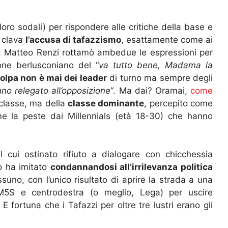
i loro sodali) per rispondere alle critiche della base e
 clava
l’accusa di tafazzismo
, esattamente come ai
o: Matteo Renzi rottamò ambedue le espressioni per
one berlusconiano del “
va tutto bene, Madama la
colpa non è mai dei leader
di turno ma sempre degli
no relegato all’opposizione
“. Ma dai? Oramai,
come
i classe, ma della
classe dominante
, percepito come
me la peste dai Millennials (età 18-30) che hanno
l cui ostinato rifiuto a dialogare con chicchessia
lo ha imitato
condannandosi all’irrilevanza politica
no, con l’unico risultato di aprire la strada a una
 M5S e centrodestra (o meglio, Lega) per uscire
 fortuna che i Tafazzi per oltre tre lustri erano gli