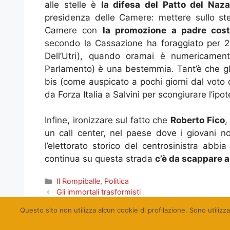
alle stelle è
la difesa del Patto del Naz
presidenza delle Camere: mettere sullo stess
Camere con
la promozione a padre cost
secondo la Cassazione ha foraggiato per 20
Dell’Utri), quando oramai è numericamen
Parlamento) è una bestemmia. Tant’è che gli 
bis (come auspicato a pochi giorni dal voto 
da Forza Italia a Salvini per scongiurare l’ipot
Infine, ironizzare sul fatto che
Roberto Fico
,
un call center, nel paese dove i giovani n
l’elettorato storico del centrosinistra abbia 
continua su questa strada
c’è da scappare 
Categorie
Il Rompiballe
,
Politica
Gli immortali trasformisti
A Michele, a Segen, a Marielle
Questo sito non utilizza alcun cookie di profilazione. Sono utilizza