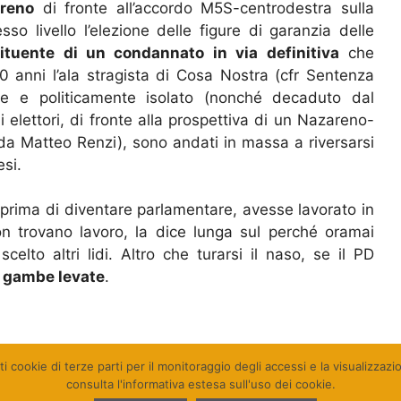
areno
di fronte all’accordo M5S-centrodestra sulla
o livello l’elezione delle figure di garanzia delle
ituente di un condannato in via definitiva
che
 anni l’ala stragista di Cosa Nostra (cfr Sentenza
te e politicamente isolato (nonché decaduto dal
elettori, di fronte alla prospettiva di un Nazareno-
da Matteo Renzi), sono andati in massa a riversarsi
esi.
 prima di diventare parlamentare, avesse lavorato in
on trovano lavoro, la dice lunga sul perché oramai
scelto altri lidi. Altro che turarsi il naso, se il PD
a gambe levate
.
ti cookie di terze parti per il monitoraggio degli accessi e la visualizzaz
consulta l'informativa estesa sull'uso dei cookie.