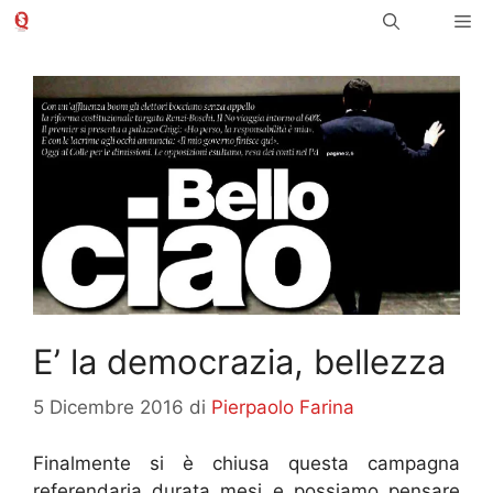
Vai
Me
al
contenuto
E’ la democrazia, bellezza
5 Dicembre 2016
di
Pierpaolo Farina
Finalmente si è chiusa questa campagna
referendaria durata mesi e possiamo pensare