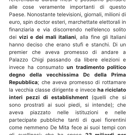
alle cose veramente importanti di questo
Paese. Nonostante televisioni, giornali, milioni di
euro, spin doctor esteri, marchettate elettorali in
finanziaria e via discorrendo nell’elenco solito
dei
vizi e dei mali italiani
, alla fine gli Italiani
hanno deciso che erano stufi e stanchi. Di un
premier che aveva promesso di andare a
Palazzo Chigi passando da libere elezioni e
invece ha consumato
un tradimento politico
degno della vecchissima Dc della Prima
Repubblica
; che aveva promesso di rottamare
la vecchia classe dirigente e invece
ha riciclato
interi pezzi di establishment
(quelli che si
sono prostrati ai suoi piedi, si intende); che
aveva piazzato nelle istituzioni e nelle
partecipate pubbliche tanti di quei fiorentini
come nemmeno De Mita fece ai suoi tempi con
gli avellinesi; che ha speso
23 miliardi per