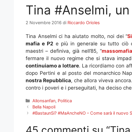
Tina #Anselmi, un
2 Novembre 2016
di
Riccardo Orioles
Tina Anselmi ci ha aiutato molto, noi dei “
Si
mafia e P2
e più in generale su tutto ciò 
maestri – definiva, già nell’85, “
massomafi
fermare il nuovo regime che si stava impadro
continuiamo a lottare
. La ricordiamo con af
dopo Pertini e al posto del monarchico Na
nostra Repubblica
, che allora viveva ancora.
contro i poveri e i perseguitati, ha deciso c
Categorie
Allonsanfan
,
Politica
Bella Napoli
#BastaunSi? #MaAncheNO – Come sarà il nuovo 
45 commenti su “Tina 