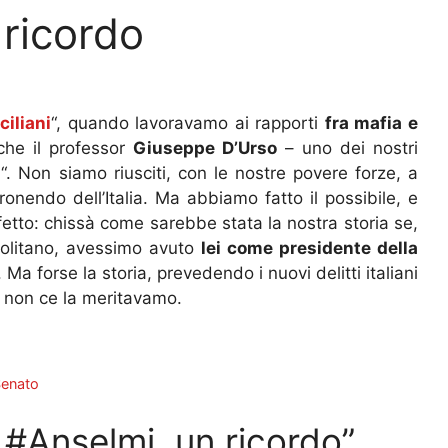
 ricordo
ciliani
“, quando lavoravamo ai rapporti
fra mafia e
che il professor
Giuseppe D’Urso
– uno dei nostri
a
“. Non siamo riusciti, con le nostre povere forze, a
nendo dell’Italia. Ma abbiamo fatto il possibile, e
fetto: chissà come sarebbe stata la nostra storia se,
politano, avessimo avuto
lei come presidente della
 Ma forse la storia, prevedendo i nuovi delitti italiani
he non ce la meritavamo.
Senato
#Anselmi, un ricordo”