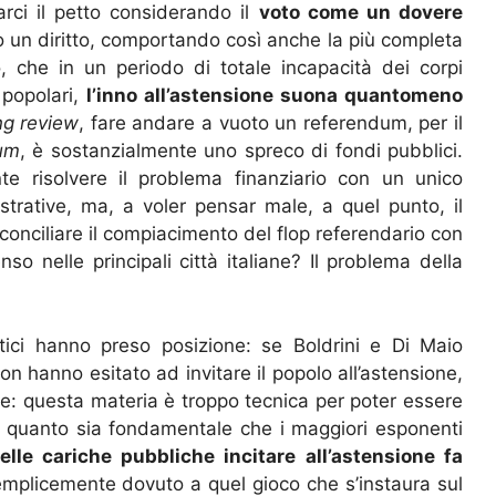
ci il petto considerando il
voto come un dovere
to un diritto, comportando così anche la più completa
, che in un periodo di totale incapacità dei corpi
 popolari,
l’inno all’astensione suona quantomeno
ng review
, fare andare a vuoto un referendum, per il
um
, è sostanzialmente uno spreco di fondi pubblici.
e risolvere il problema finanziario con un unico
trative, ma, a voler pensar male, a quel punto, il
conciliare il compiacimento del flop referendario con
so nelle principali città italiane? Il problema della
ici hanno preso posizione: se Boldrini e Di Maio
n hanno esitato ad invitare il popolo all’astensione,
: questa materia è troppo tecnica per poter essere
r quanto sia fondamentale che i maggiori esponenti
elle cariche pubbliche incitare all’astensione fa
emplicemente dovuto a quel gioco che s’instaura sul