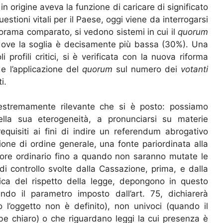
 in origine aveva la funzione di caricare di significato
stioni vitali per il Paese, oggi viene da interrogarsi
norama comparato, si vedono sistemi in cui il
quorum
, dove la soglia è decisamente più bassa (30%). Una
profili critici, si è verificata con la nuova riforma
de l’applicazione del
quorum
sul numero dei
votanti
i.
estremamente rilevante che si è posto: possiamo
nella sua eterogeneità, a pronunciarsi su materie
quisiti ai fini di indire un referendum abrogativo
one di ordine generale, una fonte pariordinata alla
atore ordinario fino a quando non saranno mutate le
 di controllo svolte dalla Cassazione, prima, e dalla
ifica del rispetto della legge, depongono in questo
ando il parametro imposto dall’art. 75, dichiarerà
 l’oggetto non è definito), non univoci (quando il
bbe chiaro) o che riguardano leggi la cui presenza è