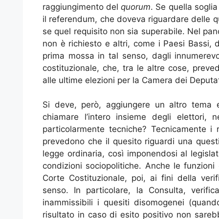
raggiungimento del
quorum
. Se quella soglia
il referendum, che doveva riguardare delle que
se quel requisito non sia superabile. Nel pa
non è richiesto e altri, come i Paesi Bassi
prima mossa in tal senso, dagli innumerevoli 
costituzionale, che, tra le altre cose, preve
alle ultime elezioni per la Camera dei Deputat
Si deve, però, aggiungere un altro tema 
chiamare l’intero insieme degli elettori, 
particolarmente tecniche? Tecnicamente i re
prevedono che il quesito riguardi una questi
legge ordinaria, così imponendosi al legisl
condizioni sociopolitiche. Anche le funzioni
Corte Costituzionale, poi, ai fini della ver
senso. In particolare, la Consulta, verific
inammissibili i quesiti disomogenei (quando
risultato in caso di esito positivo non sare