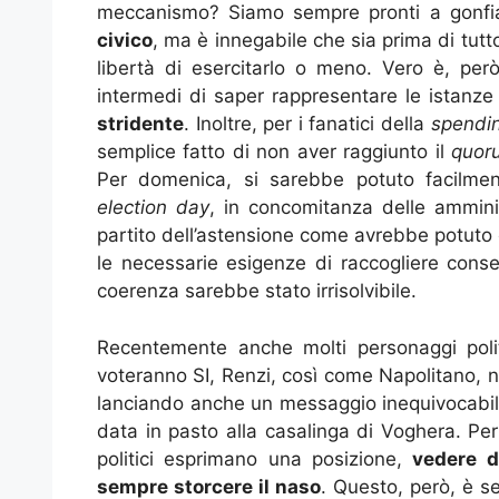
meccanismo? Siamo sempre pronti a gonfiar
civico
, ma è innegabile che sia prima di tut
libertà di esercitarlo o meno. Vero è, però
intermedi di saper rappresentare le istanze
stridente
. Inoltre, per i fanatici della
spendi
semplice fatto di non aver raggiunto il
quor
Per domenica, si sarebbe potuto facilment
election
day
, in concomitanza delle amminis
partito dell’astensione come avrebbe potuto 
le necessarie esigenze di raccogliere consen
coerenza sarebbe stato irrisolvibile.
Recentemente anche molti personaggi polit
voteranno SI, Renzi, così come Napolitano, no
lanciando anche un messaggio inequivocabile
data in pasto alla casalinga di Voghera. Pe
politici esprimano una posizione,
vedere d
sempre storcere il naso
. Questo, però, è s