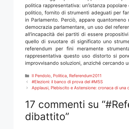
politica rappresentativa: un’istanza popolar
politico, fornito di strumenti adeguati per fa
in Parlamento. Perciò, appare quantomeno ri
democrazia parlamentare, un uso del referen
all’incapacità dei partiti di essere propositivi
quello di svuotare di significato uno strum
referendum per fini meramente strumental
rappresentativa questo uso distorto si pon
improvvisando soluzioni, anziché cercando un
Categorie
Il Pendolo
,
Politica
,
Referendum2011
#Elezioni: il banco di prova del #M5S
Applausi, Plebiscito e Astensione: cronaca di una
17 commenti su “#Refe
dibattito”