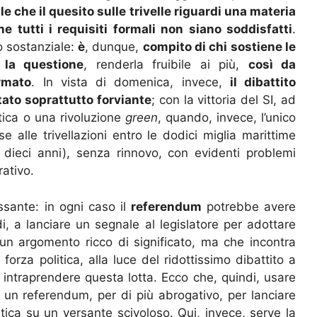
e che il quesito sulle trivelle riguardi una materia
 tutti i requisiti formali non siano soddisfatti
.
o sostanziale:
è
, dunque,
compito di chi sostiene le
 la questione
, renderla fruibile ai più,
così da
rmato
. In vista di domenica, invece,
il dibattito
tato soprattutto forviante
; con la vittoria del SI, ad
tica o una rivoluzione
green
, quando, invece, l’unico
e alle trivellazioni entro le dodici miglia marittime
dieci anni), senza rinnovo, con evidenti problemi
rativo.
ssante: in ogni caso il
referendum
potrebbe avere
di, a lanciare un segnale al legislatore per adottare
 un argomento ricco di significato, ma che incontra
forza politica, alla luce del ridottissimo dibattito a
 intraprendere questa lotta. Ecco che, quindi, usare
un referendum, per di più abrogativo, per lanciare
ica su un versante scivoloso. Qui, invece, serve la