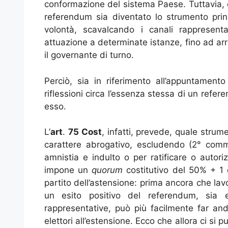
conformazione del sistema Paese. Tuttavia, è 
referendum sia diventato lo strumento princ
volontà, scavalcando i canali rappresent
attuazione a determinate istanze, fino ad arr
il governante di turno.
Perciò, sia in riferimento all’appuntamen
riflessioni circa l’essenza stessa di un refe
esso.
L’
art
.
75 Cost
, infatti, prevede, quale stru
carattere abrogativo, escludendo (2° comma
amnistia e indulto o per ratificare o autoriz
impone un
quorum
costitutivo del 50% + 1 d
partito dell’astensione: prima ancora che lavo
un esito positivo del referendum, sia 
rappresentative, può più facilmente far and
elettori all’estensione. Ecco che allora ci 