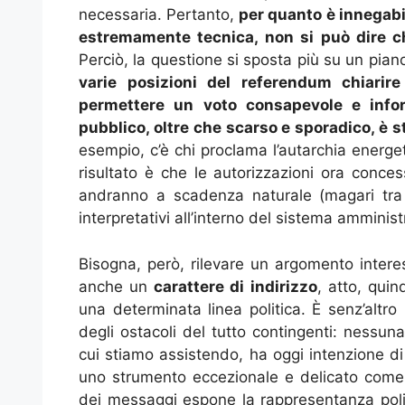
necessaria. Pertanto,
per quanto è innegabil
estremamente tecnica, non si può dire che
Perciò, la questione si sposta più su un pian
varie posizioni del referendum chiarire
permettere un voto consapevole e info
pubblico, oltre che scarso e sporadico, è s
esempio, c’è chi proclama l’autarchia energe
risultato è che le autorizzazioni ora concess
andranno a scadenza naturale (magari tra 
interpretativi all’interno del sistema amminist
Bisogna, però, rilevare un argomento intere
anche un
carattere di indirizzo
, atto, quin
una determinata linea politica. È senz’altro
degli ostacoli del tutto contingenti: nessuna 
cui stiamo assistendo, ha oggi intenzione di
uno strumento eccezionale e delicato come 
dei messaggi espone la rappresentanza polit