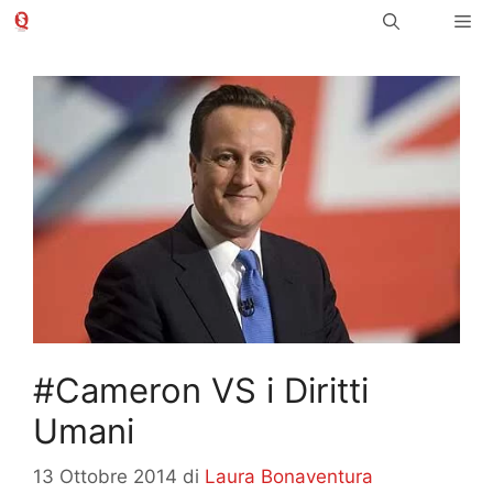
Vai
Me
al
contenuto
#Cameron VS i Diritti
Umani
13 Ottobre 2014
di
Laura Bonaventura