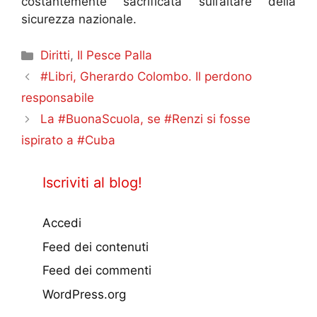
costantemente sacrificata sull’altare della
sicurezza nazionale.
Categorie
Diritti
,
Il Pesce Palla
#Libri, Gherardo Colombo. Il perdono
responsabile
La #BuonaScuola, se #Renzi si fosse
ispirato a #Cuba
Iscriviti al blog!
Accedi
Feed dei contenuti
Feed dei commenti
WordPress.org