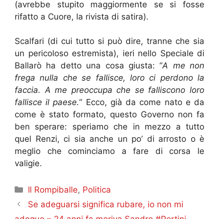
(avrebbe stupito maggiormente se si fosse
rifatto a Cuore, la rivista di satira).
Scalfari (di cui tutto si può dire, tranne che sia
un pericoloso estremista), ieri nello Speciale di
Ballarò ha detto una cosa giusta: “
A me non
frega nulla che se fallisce, loro ci perdono la
faccia. A me preoccupa che se falliscono loro
fallisce il paese.
” Ecco, già da come nato e da
come è stato formato, questo Governo non fa
ben sperare: speriamo che in mezzo a tutto
quel Renzi, ci sia anche un po’ di arrosto o è
meglio che cominciamo a fare di corsa le
valigie.
Categorie
Il Rompiballe
,
Politica
Se adeguarsi significa rubare, io non mi
adeguo – 24 anni fa moriva Sandro #Pertini