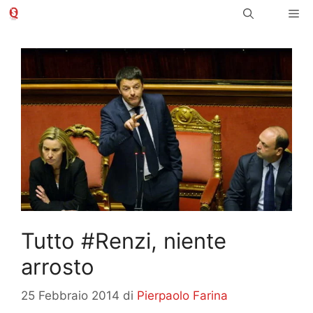
Vai
Me
al
contenuto
Tutto #Renzi, niente
arrosto
25 Febbraio 2014
di
Pierpaolo Farina