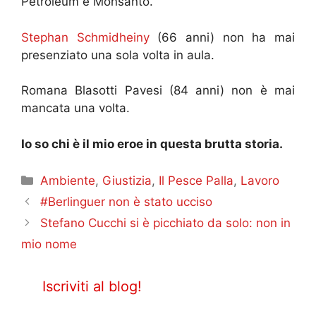
Petroleum e Monsanto.
Stephan Schmidheiny
(66 anni) non ha mai
presenziato una sola volta in aula.
Romana Blasotti Pavesi (84 anni) non è mai
mancata una volta.
Io so chi è il mio eroe in questa brutta storia.
Categorie
Ambiente
,
Giustizia
,
Il Pesce Palla
,
Lavoro
#Berlinguer non è stato ucciso
Stefano Cucchi si è picchiato da solo: non in
mio nome
Iscriviti al blog!