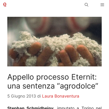
Vai
Me
al
contenuto
Appello processo Eternit:
una sentenza “agrodolce”
5 Giugno 2013
di
Laura Bonaventura
Stephan Schmidheiny
, imputato a Torino nel