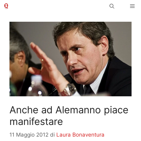
Vai
Me
al
contenuto
Anche ad Alemanno piace
manifestare
11 Maggio 2012
di
Laura Bonaventura