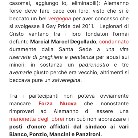
casomai, aggiungo io, eliminabili): Alemanno
forse deve fare pace con loro, visto che si è
beccato un bel
vergogna
per aver concesso che
si svolgesse il Gay Pride del 2011. I Legionari di
Cristo vantano tra i loro fondatori l’ormai
defunto
Marcial Marcel Degollado
,
condannato
duramente dalla Santa Sede a
una vita
riservata di preghiera e penitenza
per abusi sui
minori: in sostanza un
padrenostro
e tre
avemarie
giusto perché era vecchio, altrimenti si
beccava pure un
salveregina
.
Tra i partecipanti non poteva ovviamente
mancare
Forza Nuova
che nonostante
rimproveri ad Alemanno di essere una
marionetta degli Ebrei
non può non apprezzare i
posti d’onore affidati dal sindaco ai vari
Bianco, Ponzio, Mancini e Panzironi.