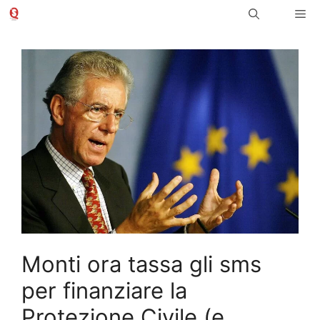
Vai
Me
al
contenuto
Monti ora tassa gli sms
per finanziare la
Protezione Civile (e