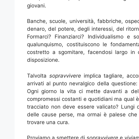
giovani.
Banche, scuole, università, fabbriche, ospe
denaro, del potere, degli interessi, del rit
Formarci? Finanziarci? Individualismo e so
qualunquismo, costituiscono le fondamenta
costretto a sgomitare, facendosi largo i
disposizione.
Talvolta
sopravvivere
implica tagliare, acc
arrivati al punto nevralgico della question
Ogni giorno la vita ci mette davanti a delle
compromessi costanti e quotidiani ma qual è l
tracciato non deve essere valicato? Lungi 
delle cause perse, ma ormai è palese che
trovare una cura.
Proviamo a smettere di
sopravvivere
e
vivia