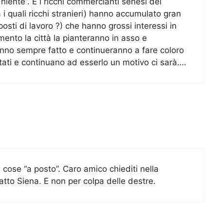
ente”. E i ricchi commercianti senesi del
 i quali ricchi stranieri) hanno accumulato gran
osti di lavoro ?) che hanno grossi interessi in
ento la città la pianteranno in asso e
no sempre fatto e continueranno a fare coloro
ati e continuano ad esserlo un motivo ci sarà….
 cose “a posto”. Caro amico chiediti nella
fatto Siena. E non per colpa delle destre.