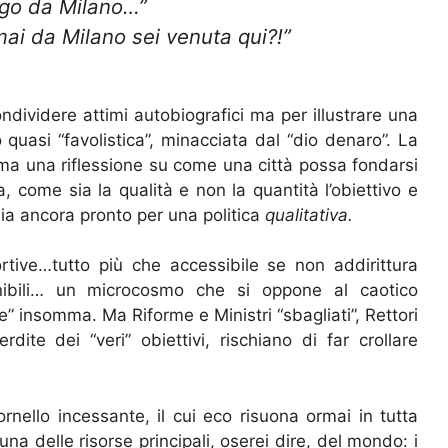
go da Milano…”
ai da Milano sei venuta qui?!”
ndividere attimi autobiografici ma per illustrare una
 quasi “favolistica”, minacciata dal “dio denaro”. La
ma una riflessione su come una città possa fondarsi
ra, come sia la qualità e non la quantità l’obiettivo e
a ancora pronto per una politica
qualitativa.
ortive…tutto più che accessibile se non addirittura
ponibili… un microcosmo che si oppone al caotico
 insomma. Ma Riforme e Ministri “sbagliati”, Rettori
erdite dei “veri” obiettivi, rischiano di far crollare
ornello incessante, il cui eco risuona ormai in tutta
 una delle risorse principali, oserei dire, del mondo: i