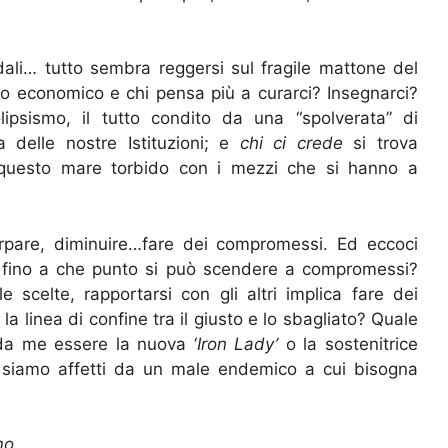
dali… tutto sembra reggersi sul fragile mattone del
orno economico e chi pensa più a curarci? Insegnarci?
lipsismo, il tutto condito da una “spolverata” di
 delle nostre Istituzioni; e
chi ci crede
si trova
n questo mare torbido con i mezzi che si hanno a
orpare, diminuire…fare dei compromessi. Ed eccoci
e: fino a che punto si può scendere a compromessi?
 scelte, rapportarsi con gli altri implica fare dei
a linea di confine tra il giusto e lo sbagliato? Quale
da me essere la nuova ‘
Iron Lady’
o la sostenitrice
 siamo affetti da un male endemico a cui bisogna
mo.