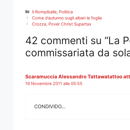
Categorie
Il Rompiballe
,
Politica
Come d’autunno sugli alberi le foglie
Crozza, Pover Christ Supertax
42 commenti su “La Poli
commissariata da sol
Scaramuccia Alessandro Tattawatattoo at
19 Novembre 2011 alle 00:55
CONDIVIDO…