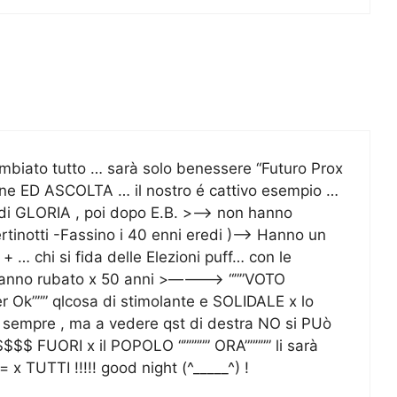
iato tutto … sarà solo benessere “Futuro Prox
 bene ED ASCOLTA … il nostro é cattivo esempio …
 GLORIA , poi dopo E.B. >—-> non hanno
ertinotti -Fassino i 40 enni eredi )—-> Hanno un
 … chi si fida delle Elezioni puff… con le
anno rubato x 50 anni >———-> “””VOTO
k””” qlcosa di stimolante e SOLIDALE x lo
o sempre , ma a vedere qst di destra NO si PUò
 FUORI x il POPOLO “””””” ORA””””” li sarà
x TUTTI !!!!! good night (^_____^) !