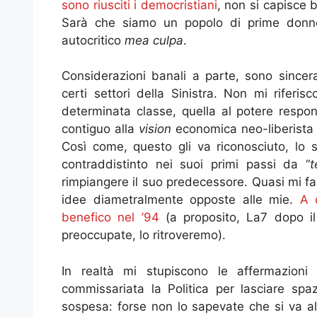
sono riusciti i democristiani
, non si capisce 
Sarà che siamo un popolo di prime donne
autocritico
mea culpa
.
Considerazioni banali a parte, sono sincer
certi settori della Sinistra. Non mi riferi
determinata classe, quella al potere respons
contiguo alla
vision
economica neo-liberista c
Così come, questo gli va riconosciuto, lo st
contraddistinto nei suoi primi passi da “
t
rimpiangere il suo predecessore. Quasi mi f
idee diametralmente opposte alle mie.
A 
benefico nel ’94
(a proposito, La7 dopo il 
preoccupate, lo ritroveremo).
In realtà mi stupiscono le affermazion
commissariata la Politica per lasciare sp
sospesa: forse non lo sapevate che si va al