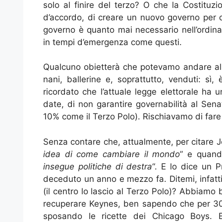
solo al finire del terzo? O che la Costituzi
d’accordo, di creare un nuovo governo per ce
governo è quanto mai necessario nell’ordinar
in tempi d’emergenza come questi.
Qualcuno obietterà che potevamo andare al
nani, ballerine e, soprattutto, venduti: s
ricordato che l’attuale legge elettorale ha 
date, di non garantire governabilità al Sena
10% come il Terzo Polo). Rischiavamo di fare 
Senza contare che, attualmente, per citare 
idea di come cambiare il mondo
” e quand
insegue politiche di destra
“. E lo dice un P
deceduto un anno e mezzo fa. Ditemi, infatti,
(il centro lo lascio al Terzo Polo)? Abbiamo 
recuperare Keynes, ben sapendo che per 30 a
sposando le ricette dei Chicago Boys. E