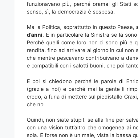
funzionavano più, perché oramai gli Stati s
senso, sì, la democrazia è sospesa.
Ma la Politica, soprattutto in questo Paese,
d’anni
. E in particolare la Sinistra se la so
Perché quelli come loro non ci sono più e q
rendita, fino ad arrivare al giorno in cui n
che mentre pescavano contribuivano a demo
e compatibili con i salotti buoni, che poi tant
E poi si chiedono perché le parole di Enr
(grazie a noi) e perché mai la gente li rimp
credo, a furia di mettere sul piedistallo Crax
che no.
Quindi, non siate stupiti se alla fine per salv
con una vision tutt’altro che omogenea ai nost
sola. E forse non è un male, vista la bassa q