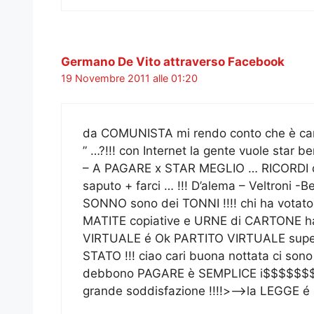
Germano De Vito attraverso Facebook
19 Novembre 2011 alle 01:20
da COMUNISTA mi rendo conto che è camb
” …?!!! con Internet la gente vuole star
– A PAGARE x STAR MEGLIO … RICORDI di
saputo + farci … !!! D’alema – Veltroni -B
SONNO sono dei TONNI !!!! chi ha votato +
MATITE copiative e URNE di CARTONE h
VIRTUALE é Ok PARTITO VIRTUALE super O
STATO !!! ciao cari buona nottata ci son
debbono PAGARE è SEMPLICE i$$$$$$$$$$
grande soddisfazione !!!!>—>la LEGGE é = 