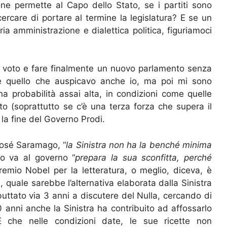
one permette al Capo dello Stato, se i partiti sono
rcare di portare al termine la legislatura? E se un
ia amministrazione e dialettica politica, figuriamoci
 voto e fare finalmente un nuovo parlamento senza
ì, è quello che auspicavo anche io, ma poi mi sono
una probabilità assai alta, in condizioni come quelle
to (soprattutto se c’è una terza forza che supera il
la fine del Governo Prodi.
José Saramago, “
la Sinistra non ha la benché minima
o va al governo “
prepara la sua sconfitta, perché
remio Nobel per la letteratura, o meglio, diceva, è
 quale sarebbe l’alternativa elaborata dalla Sinistra
buttato via 3 anni a discutere del Nulla, cercando di
nni anche la Sinistra ha contribuito ad affossarlo
 che nelle condizioni date, le sue ricette non