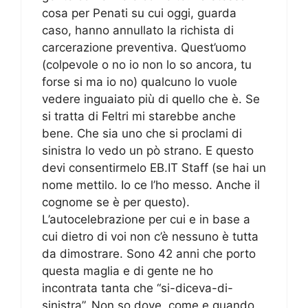
cosa per Penati su cui oggi, guarda
caso, hanno annullato la richista di
carcerazione preventiva. Quest’uomo
(colpevole o no io non lo so ancora, tu
forse si ma io no) qualcuno lo vuole
vedere inguaiato più di quello che è. Se
si tratta di Feltri mi starebbe anche
bene. Che sia uno che si proclami di
sinistra lo vedo un pò strano. E questo
devi consentirmelo EB.IT Staff (se hai un
nome mettilo. Io ce l’ho messo. Anche il
cognome se è per questo).
L’autocelebrazione per cui e in base a
cui dietro di voi non c’è nessuno è tutta
da dimostrare. Sono 42 anni che porto
questa maglia e di gente ne ho
incontrata tanta che “si-diceva-di-
sinistra”. Non so dove, come e quando