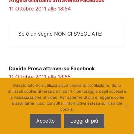
Angela Giordano attraverso Facebook
11 Ottobre 2011 alle 18:54
Se è un sogno NON CI SVEGLIATE!
Davide Prosa attraverso Facebook
11 Ottobre 2011 alle 18:55
Questo sito non utilizza alcun cookie di profilazione. Sono
utilizzati cookie di terze parti per il monitoraggio degli accessi e
la visualizzazione di video. Per saperne di più e leggere come
eee se ci fossi tu berlinguer diresti
disabilitarne l'uso, consulta l'informativa estesa sull'uso dei
“povera italia”
cookie.
Accetto
Leggi di più