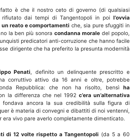
atto è che il nostro ceto di governo (di qualsiasi
rifiutato dai tempi di Tangentopoli in poi
l’ovvia
di un reato e comportamenti
che, sia pure sfuggiti in
ano la ben più sonora
condanna morale
del popolo,
lunquisti predicatori anti-corruzione che hanno facile
lasse dirigente che ha preferito la presunta modernità
ippo Penati
, definito un delinquente prescritto e
a corruttivo attivo da 16 anni e oltre, potrebbe
conda Repubblica: che non ha risolto, bensì
ha
con la differenza che nel 1992
c’era un’alternativa
 fondava ancora la sua credibilità sulla figura di
guer è materia di convegni e dibattiti di noi ventenni,
r era vivo pare averlo completamente dimenticato.
i di 12 volte rispetto a Tangentopoli
(da 5 a 60