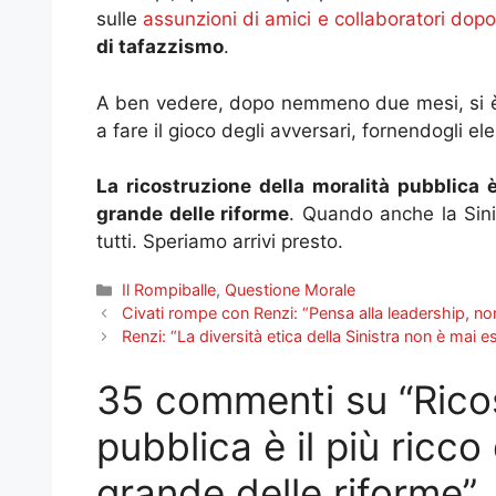
sulle
assunzioni di amici e collaboratori dopo 
di tafazzismo
.
A ben vedere, dopo nemmeno due mesi, si è sc
a fare il gioco degli avversari, fornendogli el
La ricostruzione della moralità pubblica è
grande delle riforme
. Quando anche la Sinis
tutti. Speriamo arrivi presto.
Categorie
Il Rompiballe
,
Questione Morale
Civati rompe con Renzi: “Pensa alla leadership, no
Renzi: “La diversità etica della Sinistra non è mai es
35 commenti su “Ricos
pubblica è il più ricco
grande delle riforme”