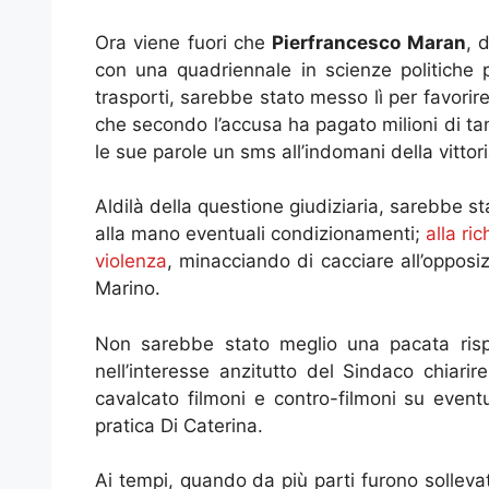
Ora viene fuori che
Pierfrancesco Maran
, 
con una quadriennale in scienze politiche 
trasporti, sarebbe stato messo lì per favorir
che secondo l’accusa ha pagato milioni di tang
le sue parole un sms all’indomani della vittori
Aldilà della questione giudiziaria, sarebbe s
alla mano eventuali condizionamenti;
alla ri
violenza
, minacciando di cacciare all’opposi
Marino.
Non sarebbe stato meglio una pacata risp
nell’interesse anzitutto del Sindaco chiari
cavalcato filmoni e contro-filmoni su event
pratica Di Caterina.
Ai tempi, quando da più parti furono solleva