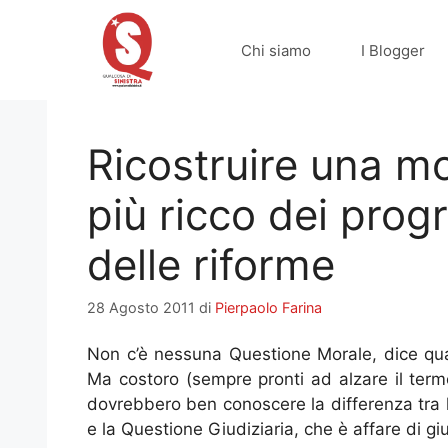
Vai
al
Chi siamo
I Blogger
contenuto
Ricostruire una mor
più ricco dei prog
delle riforme
28 Agosto 2011
di
Pierpaolo Farina
Non c’è nessuna Questione Morale, dice qu
Ma costoro (sempre pronti ad alzare il ter
dovrebbero ben conoscere la differenza tra la
e la Questione Giudiziaria, che è affare di giu