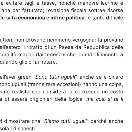
be evitare tagli e tasse, nonché manovre lacrime e
ana per fatturato; l’evasione fiscale sottrae risorse
ale si fa economica e infine politica
: è tanto difficile
i corruttori, non provano nemmeno vergogna; la provano
 all’estero il ritratto di un Paese da Repubblica delle
moralità magari dai tedeschi che quando li incontri a
 quando glielo fai notare.
ll’ever green “
Sono tutti uguali
”, anche se è chiaro
sono uguali (tranne rare eccezioni) hanno una colpa,
ismo realista che considera la corruzione un costo
 di essere prigionieri della logica “
ma così si fa il
i dimostrare che “
Siamo tutti uguali
” perché anche
sola i disonesti.