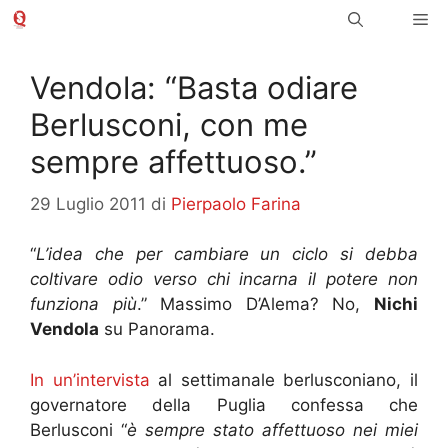
Vai
Me
al
contenuto
Vendola: “Basta odiare
Berlusconi, con me
sempre affettuoso.”
29 Luglio 2011
di
Pierpaolo Farina
“
L’idea che per cambiare un ciclo si debba
coltivare odio verso chi incarna il potere non
funziona più
.” Massimo D’Alema? No,
Nichi
Vendola
su Panorama.
In un’intervista
al settimanale berlusconiano, il
governatore della Puglia confessa che
Berlusconi “
è sempre stato affettuoso nei miei