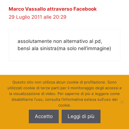
Marco Vassallo attraverso Facebook
29 Luglio 2011 alle 20:29
assolutamente non alternativo al pd,
bensì ala sinistra(ma solo nell’immagine)
Priscilla Binda attraverso Facebook
Questo sito non utilizza alcun cookie di profilazione. Sono
utilizzati cookie di terze parti per il monitoraggio degli accessi e
29 Luglio 2011 alle 20:29
la visualizzazione di video. Per saperne di più e leggere come
disabilitarne l'uso, consulta l'informativa estesa sull'uso dei
cookie.
Odiarlo no (nemmeno a sprecarsi). Ma
Accetto
Leggi di più
toglierselo dalle scatole, e dalla politca,
SI!