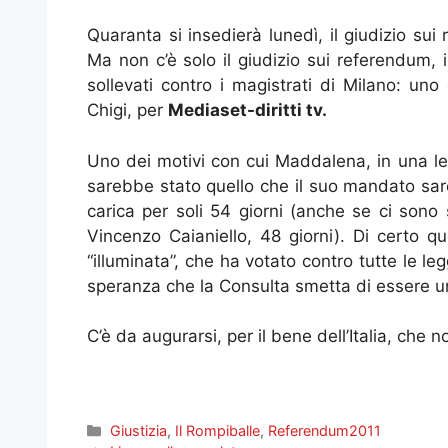
Quaranta si insedierà lunedì, il giudizio su
Ma non c’è solo il giudizio sui referendum, i
sollevati contro i magistrati di Milano: un
Chigi, per
Mediaset-diritti tv.
Uno dei motivi con cui Maddalena, in una let
sarebbe stato quello che il suo mandato sare
carica per soli 54 giorni (anche se ci sono 
Vincenzo Caianiello, 48 giorni). Di certo qu
“illuminata”, che ha votato contro tutte le l
speranza che la Consulta smetta di essere un
C’è da augurarsi, per il bene dell’Italia, che n
Categorie
Giustizia
,
Il Rompiballe
,
Referendum2011