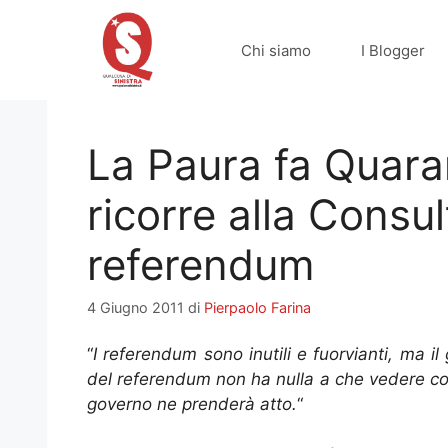
Vai
al
Chi siamo
I Blogger
contenuto
La Paura fa Quara
ricorre alla Consul
referendum
4 Giugno 2011
di
Pierpaolo Farina
“
I referendum sono inutili e fuorvianti, ma il 
del referendum non ha nulla a che vedere con i
governo ne prenderà atto.
“