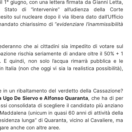
il 1° giugno, con una lettera firmata da Gianni Letta,
 Stato di “intervenire” all’udienza della Corte
esito sul nucleare dopo il via libera dato dall’Ufficio
mandato chiarissimo di “
evidenziare l’inammissibilità
deranno che ai cittadini sia impedito di votare sul
pazione rischia seriamente di andare oltre il 50% + 1
m. E quindi, non solo l’acqua rimarrà pubblica e le
 Italia (non che oggi vi sia la realistica possibilità),
 in un ribaltamento del verdetto della Cassazione?
a Ugo De Siervo e Alfonso Quaranta
, che ha di per
assi consolidata di scegliere il candidato più anziano
o Maddalena (unicum in quasi 60 anni di attività della
residenza lunga” di Quaranta, vicino al Cavaliere, ma
are anche con altre aree.