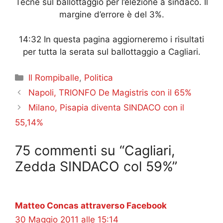
Tecnè sul ballottaggio per l’elezione a sindaco. Il
margine d’errore è del 3%.
14:32 In questa pagina aggiorneremo i risultati
per tutta la serata sul ballottaggio a Cagliari.
Categorie
Il Rompiballe
,
Politica
Napoli, TRIONFO De Magistris con il 65%
Milano, Pisapia diventa SINDACO con il
55,14%
75 commenti su “Cagliari,
Zedda SINDACO col 59%”
Matteo Concas attraverso Facebook
30 Maggio 2011 alle 15:14