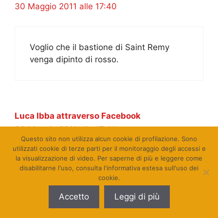
30 Maggio 2011 alle 17:40
Voglio che il bastione di Saint Remy
venga dipinto di rosso.
Luca Ibba attraverso Facebook
30 Maggio 2011 alle 17:41
Questo sito non utilizza alcun cookie di profilazione. Sono
utilizzati cookie di terze parti per il monitoraggio degli accessi e
la visualizzazione di video. Per saperne di più e leggere come
disabilitarne l'uso, consulta l'informativa estesa sull'uso dei
Cagliari Ale’ cagliari Ale’ Cgliari Ale’
cookie.
Accetto
Leggi di più